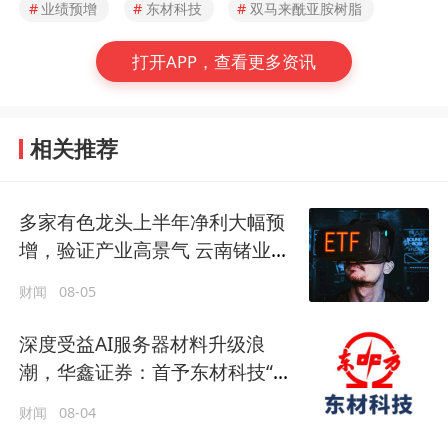
#
业绩预增
#
东材科技
#
双马来酰亚胺树脂
打开APP，查看更多资讯
相关推荐
多家有色龙头上半年净利大幅预
增，验证产业高景气 云南锗业涨
停
财闻
08-05
深度受益AI服务器材料升级浪
潮，华鑫证券：首予东材科技“买
入”评级
财闻
08-04