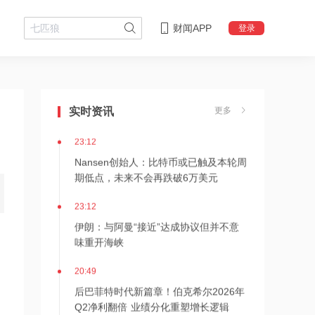
财闻APP
登录
23:16
狂增7倍！SK海力士拟推出约710亿美元
股东回报方案，HBM4出货引爆AI红利
实时资讯
更多
23:12
Nansen创始人：比特币或已触及本轮周
期低点，未来不会再跌破6万美元
23:12
伊朗：与阿曼“接近”达成协议但并不意
味重开海峡
20:49
后巴菲特时代新篇章！伯克希尔2026年
Q2净利翻倍 业绩分化重塑增长逻辑