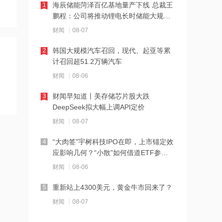
海辰储能菏泽百亿基地量产下线 总裁王
1
鹏程：公司将推动锂电长时储能大规模
19:42
交付
财闻
08-07
阿联酋称该国一船只在霍尔木兹海峡遭
袭
韩国大规模汽车召回，现代、起亚等累
2
计召回超51.2万辆汽车
19:41
财闻
08-06
泽连斯基：美国将每月向乌克兰提供“爱
国者”拦截导弹
财闻早知道丨美存储芯片股大跌
3
DeepSeek拟大幅上调API定价
19:41
财闻
08-07
2026年度总票房破240亿
“大肉签”宇树科技IPO在即，上市锚定效
4
应影响几何？“小散”如何借道ETF参
18:28
与？
财闻
08-06
伊朗革命卫队：重开海峡需美国接受伊
朗条件
重新站上4300美元，黄金牛市回来了？
5
18:20
财闻
08-07
张雪机车：成立小车手培育专项基金，