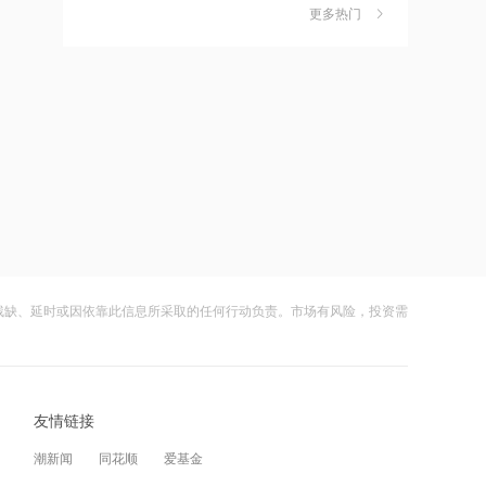
独家丨韩媒曝维信诺合肥产线良率仅三
6
每年捐赠100万元
更多热门
四成？公司回应：设备还在安装中，谈
何良率
18:19
财闻
08-07
上交所终止审核2笔债券项目，金额合计
美国计划对含多晶硅产品征收15%的关
7
30亿元
税
18:18
财闻
08-06
星光股份中标龙星控股总部泛光工程项
成功“逃顶”的两只翻倍基，宣布限购
8
目
财闻
08-07
18:17
云南锗业4连板，磷化铟赛道活跃，多家
9
霍尔木兹海峡关闭致伊拉克石油出口骤
上市公司紧急澄清相关业务
降75%
残缺、延时或因依靠此信息所采取的任何行动负责。市场有风险，投资需
财闻
08-07
17:51
财闻早知道丨美股道指创新高SpaceX跌
10
日本福岛第一核电站附属建筑发生火警
逾13% 宇树科技今日确定发行价
友情链接
财闻
08-06
17:48
潮新闻
同花顺
爱基金
金科股份与重庆通用人工智能研究院达