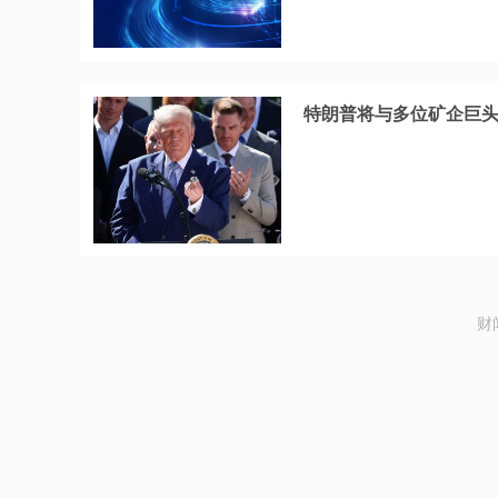
特朗普将与多位矿企巨
财