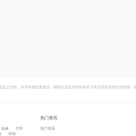
信息之目的，并不构成投资建议。财闻以及其合作机构不为本页面提供的信息错误、
热门资讯
金融
汽车
热门资讯
频
环球