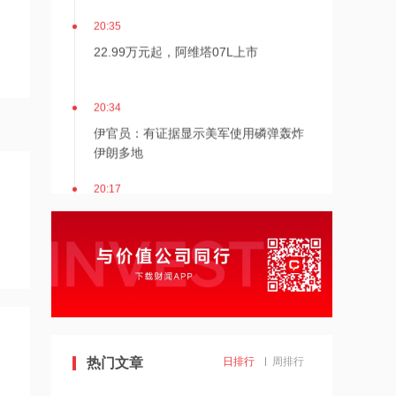
20:35
22.99万元起，阿维塔07L上市
20:34
伊官员：有证据显示美军使用磷弹轰炸
伊朗多地
20:17
伊朗接近与阿曼达成管理海峡协议
20:17
伯克希尔哈撒韦：2026年Q2归属于股
东净利润256.67亿美元
19:43
热门文章
日排行
周排行
美国法院紧急叫停药明康德被列入军方
清单