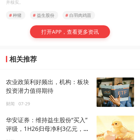
并核实。
#
种猪
#
益生股份
#
白羽肉鸡苗
打开APP，查看更多资讯
相关推荐
农业政策利好频出，机构：板块
投资潜力值得期待
财闻
07-29
华安证券：维持益生股份“买入”
评级，1H26归母净利3亿元，鸡
苗均价同比大增