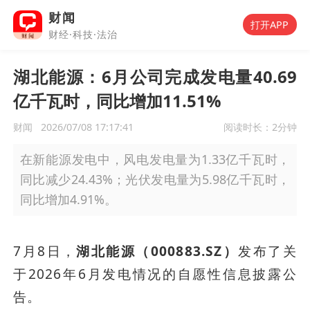
财闻
打开APP
财经·科技·法治
湖北能源：6月公司完成发电量40.69
亿千瓦时，同比增加11.51%
财闻
2026/07/08 17:17:41
阅读时长：
2分钟
在新能源发电中，风电发电量为1.33亿千瓦时，
同比减少24.43%；光伏发电量为5.98亿千瓦时，
同比增加4.91%。
7月8日，
湖北能源（000883.SZ）
发布了关
于2026年6月发电情况的自愿性信息披露公
告。