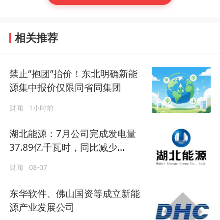
相关推荐
禁止“抱团”抬价！东北明确新能
源集中报价仅限同省同集团
财闻
1小时前
湖北能源：7月公司完成发电量
37.89亿千瓦时，同比减少
12.66%
财闻
08-07
东华软件、佛山国资等成立新能
源产业发展公司