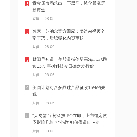
公司液冷产品开发进度处于何阶段？意
贵金属市场杀出一匹黑马，铱价暴涨远
1
华股份回应
超黄金
财闻
08-05
08:43
成立的铜业公司是否已开始投产？黄山
独家 | 苏泊尔官方回应：擦边AI视频全
2
谷捷回应
部下架，后续强化内容审核
财闻
08-06
08:39
LG会长下周到访英伟达总部，洽谈实体
财闻早知道丨美股道指创新高SpaceX跌
3
AI、数据中心、自动驾驶合作
逾13% 宇树科技今日确定发行价
财闻
08-06
08:36
公司产品是否有应用于军工领域？晶雪
美国计划对含多晶硅产品征收15%的关
4
节能回应
税
财闻
08-06
08:32
艰难抉择！SpaceX 9亿股解除限售，投
“大肉签”宇树科技IPO在即，上市锚定效
5
资人拒绝低位割肉
应影响几何？“小散”如何借道ETF参
与？
财闻
08-06
08:32