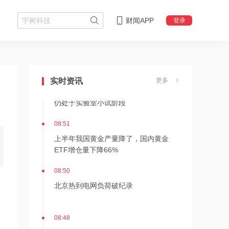
财闻APP
登录
08:52
AI算力带飞磷化铟赛道，原料价格暴涨
八成，四家龙头半年报利润翻倍
08:51
实时资讯
更多
天赐材料：用于数据中心的氟化液产品
仍处于实验室小试阶段
08:51
上半年我国黄金产量降了，国内黄金
ETF增仓量下降66%
08:50
北京热到电网负荷破纪录
08:48
慧谷新材：可用于玻璃基板光电封装领