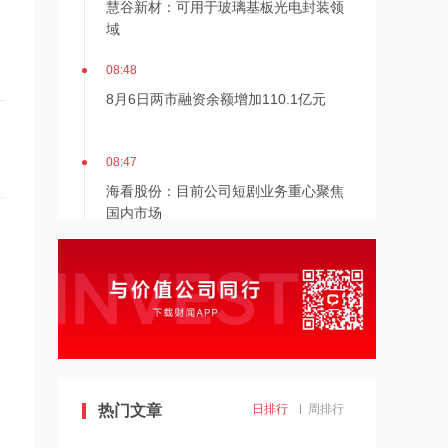
域
08:48
8月6日两市融资余额增加110.1亿元
08:47
海看股份：目前公司短剧业务重心聚焦
国内市场
08:45
美国对多晶硅衍生物征收15%关税，
120天后生效
08:44
嘉立创：公司具备高频、高速及高多层
PCB相关产品和研发能力
热门文章
日排行
周排行
08:44