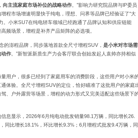
，
向主流家庭市场补位的战略动作
。”影响力研究院品牌与IP委员
增程市场增速明显快于纯电，理想、问界等品牌已经验证了“大
引力。小米SU7在纯电轿车领域已经跑通了品牌认知和供应链能
些高频场景，增程是补齐产品矩阵的必选项。
概念的澎程品牌，同步落地首款全尺寸增程SUV，
是小米对市场需
的动作
。”新智派新质生产力会客厅联合创始发起人袁帅亦持相似
海量用户，很多已经到了家庭用车的消费阶段，这些用户对小米
通体验。全尺寸增程SUV的定位，恰好瞄准了这批用户的家庭
自驾、户外露营等场景，增程的动力形式又完美适配这些场景下
显示，2026年6月纯电动批发销量98.1万辆，同比增长26.
辆，同比增长18.1%，环比增长9.3%；6月增程式批发9.4万辆，同