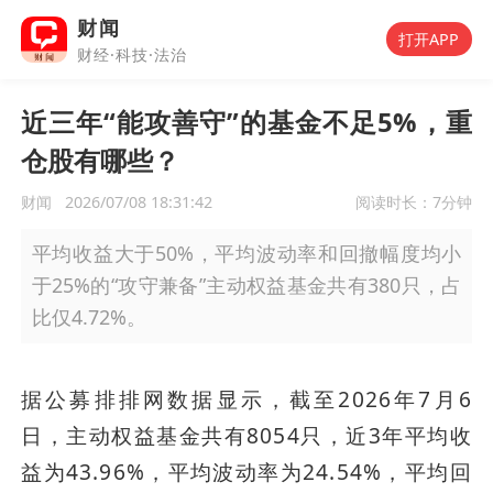
财闻
打开APP
财经·科技·法治
近三年“能攻善守”的基金不足5%，重
仓股有哪些？
财闻
2026/07/08 18:31:42
阅读时长：
7分钟
平均收益大于50%，平均波动率和回撤幅度均小
于25%的“攻守兼备”主动权益基金共有380只，占
比仅4.72%。
据公募排排网数据显示，截至2026年7月6
日，主动权益基金共有8054只，近3年平均收
益为43.96%，平均波动率为24.54%，平均回