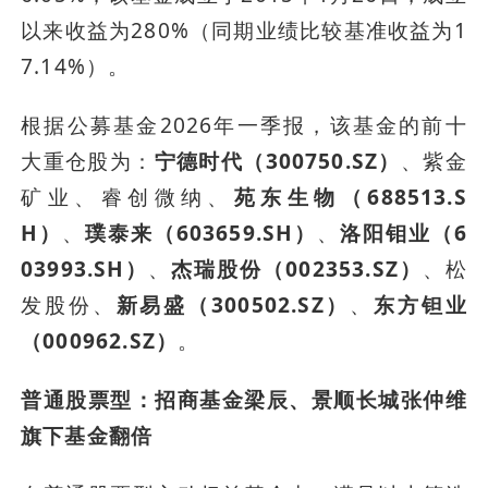
以来收益为280%（同期业绩比较基准收益为1
7.14%）。
根据公募基金2026年一季报，该基金的前十
大重仓股为：
宁德时代（300750.SZ）
、紫金
矿业、睿创微纳、
苑东生物（688513.S
H）
、
璞泰来（603659.SH）
、
洛阳钼业（6
03993.SH）
、
杰瑞股份（002353.SZ）
、松
发股份、
新易盛（300502.SZ）
、
东方钽业
（000962.SZ）
。
普通股票型：招商基金梁辰、景顺长城张仲维
旗下基金翻倍