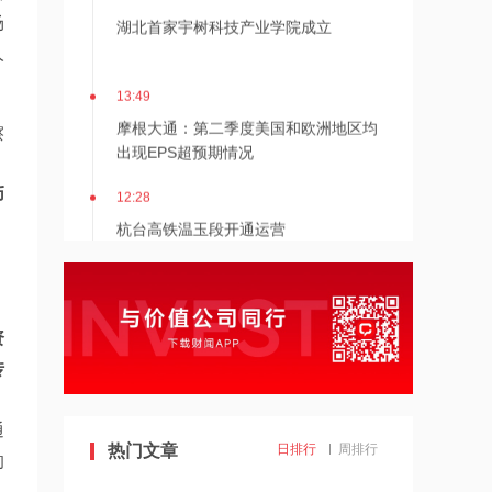
湖北首家宇树科技产业学院成立
场
人
13:49
摩根大通：第二季度美国和欧洲地区均
擦
出现EPS超预期情况
12:28
币
杭台高铁温玉段开通运营
12:27
贝森特称霍尔木兹海峡将逐步失去战略
资
重要性
传
12:26
金饰克价重返1300元！国际金价大涨，
通
机构：本轮底部已现，后市看涨
热门文章
日排行
周排行
的
12:23