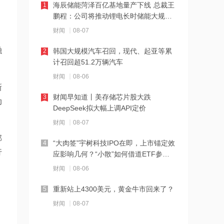
海辰储能菏泽百亿基地量产下线 总裁王
1
2026年8月票房破15亿
鹏程：公司将推动锂电长时储能大规模
。
交付
财闻
08-07
12:22
融
韩国大规模汽车召回，现代、起亚等累
2
特朗普说很多人称他是最伟大总统之一
计召回超51.2万辆汽车
财闻
08-06
新
12:21
财闻早知道丨美存储芯片股大跌
3
动
新兴产业新设企业40万户 上半年全国经
DeepSeek拟大幅上调API定价
营主体发展数据发布
财闻
08-07
邹
12:20
“大肉签”宇树科技IPO在即，上市锚定效
4
行
消息人士：马斯克拒绝让乌克兰用“星
应影响几何？“小散”如何借道ETF参
链”打击俄境内目标
与？
财闻
08-06
12:20
重新站上4300美元，黄金牛市回来了？
5
金饰克价重返1300元
财闻
08-07