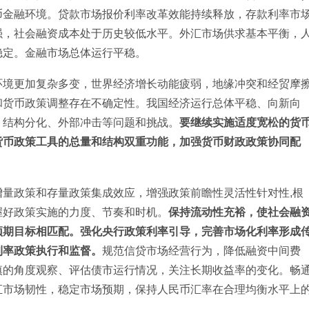
币金融环境。贷款市场报价利率改革效能持续释放，存款利率市
强，社会融资成本处于历史较低水平。外汇市场供求基本平衡，
稳定。金融市场总体运行平稳。
环境更加复杂多变，世界经济增长动能疲弱，地缘冲突和经贸摩
和货币政策调整存在不确定性。我国经济运行总体平稳、向新向
、结构分化、外部冲击等问题和挑战。
要继续实施适度宽松的货
货币政策工具的总量和结构双重功能，加强货币财政政策协同配
量政策和存量政策集成效应，增强政策前瞻性灵活性针对性,根
握好政策实施的力度、节奏和时机。
保持流动性充裕，使社会融
预期目标相匹配。强化央行政策利率引导，完善市场化利率形成
利率政策执行和监督。
规范信贷市场经营行为，降低融资中间费
慎的角度观察、评估债市运行情况，关注长期收益率的变化。畅
汇市场韧性，稳定市场预期，保持人民币汇率在合理均衡水平上