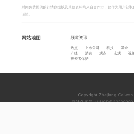
财闻免费提供的行情数据以及其他资料均来自合作方，仅作为用户获取
谨慎。
频道资讯
网站地图
热点
上市公司
科技
基金
产经
消费
观点
宏观
视
投资者保护
Copyright Zhejiang Cai
网站备案号：浙ICP备20230209