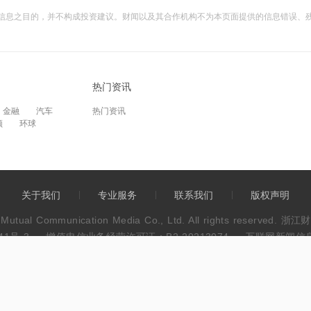
信息之目的，并不构成投资建议。财闻以及其合作机构不为本页面提供的信息错误、
热门资讯
金融
汽车
热门资讯
频
环球
关于我们
专业服务
联系我们
版权声明
wen Mutual Communication Media Co., Ltd. All rights res
41号-3
增值电信业务经营许可证：B2-20213074
互联网新闻信息服
违法和不良信息举报电话：0571-86113889
不良信息举报