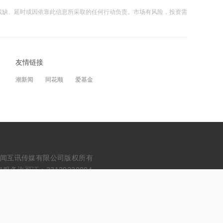
残缺、延时或因依靠此信息所采取的任何行动负责。市场有风险，投资需
13:50
湖北首家宇树科技产业学院成立
友情链接
13:49
摩根大通：第二季度美国和欧洲地区均
潮新闻
同花顺
爱基金
出现EPS超预期情况
12:28
杭台高铁温玉段开通运营
12:27
erved. 浙江财闻互讯传媒有限公司版权所有
贝森特称霍尔木兹海峡将逐步失去战略
务许可证：33120230004
重要性
12:26
金饰克价重返1300元！国际金价大涨，