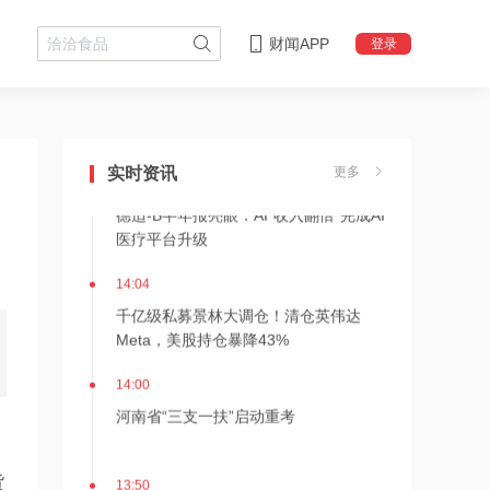
财闻APP
登录
14:08
中信聚信落子南京
实时资讯
更多
14:07
德适-B半年报亮眼：AI 收入翻倍 完成AI
医疗平台升级
14:04
千亿级私募景林大调仓！清仓英伟达
Meta，美股持仓暴降43%
14:00
河南省“三支一扶”启动重考
13:50
货