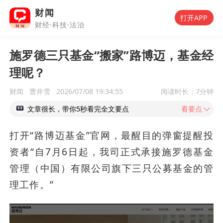
财闻
打开APP
财经·科技·法治
施罗德三只基金“搬家”路博迈，基金经
理呢？
财闻
曹井雪
2026/07/08 19:34:55
阅读时长：
7分钟
文章很长，带你5秒看完全文要点
看要点
打开“路博迈基金”官网，最醒目的弹窗提醒投
资者“自7月6日起，我司正式承接施罗德基金
管理（中国）有限公司旗下三只公募基金的管
理工作。”