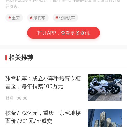
辅助生成或分析的信息，可能存在一定的偏差或遗漏，请自行判断
并核实。
#
重庆
#
摩托车
#
张雪机车
打开APP，查看更多资讯
相关推荐
张雪机车：成立小车手培育专项
基金，每年捐赠100万元
财闻
08-08
揽金7.72亿元，重庆一宗宅地楼
面价7901元/㎡成交