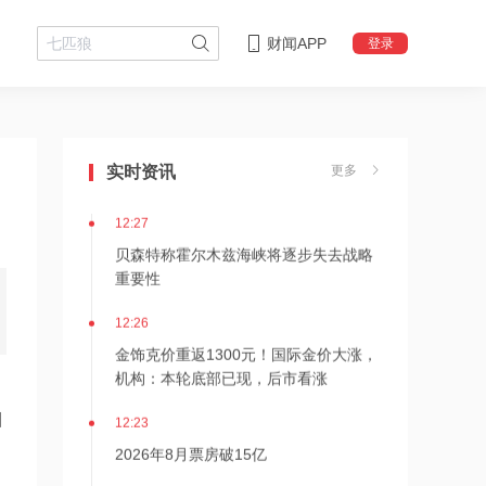
财闻APP
登录
12:28
杭台高铁温玉段开通运营
实时资讯
更多
12:27
贝森特称霍尔木兹海峡将逐步失去战略
重要性
12:26
金饰克价重返1300元！国际金价大涨，
机构：本轮底部已现，后市看涨
12:23
目
2026年8月票房破15亿