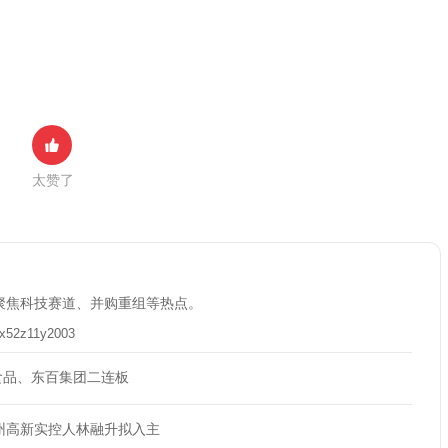
太赞了
聚焦科技赛道、并购重组等热点。
x52z11y2003
食品、东百集团二连板
杭州高新实控人林融升拟入主