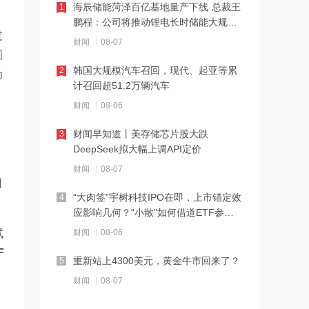
海辰储能菏泽百亿基地量产下线 总裁王
1
11:22
鹏程：公司将推动锂电长时储能大规模
过
交付
伊朗称防务协议无法保障沙特安全
财闻
08-07
圆
韩国大规模汽车召回，现代、起亚等累
2
为
11:10
计召回超51.2万辆汽车
中国电信与内蒙古自治区人民政府签署
财闻
08-06
战略合作协议
财闻早知道丨美存储芯片股大跌
3
11:09
DeepSeek拟大幅上调API定价
全球首个长时储能一体化产业园在菏泽
财闻
08-07
司
量产
“大肉签”宇树科技IPO在即，上市锚定效
4
11:08
应影响几何？“小散”如何借道ETF参
与？
国融基金总经理变更
财闻
08-06
试
F
重新站上4300美元，黄金牛市回来了？
5
11:07
财闻
08-07
战略大转移？SK海力士评估出售重庆工