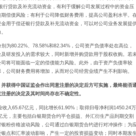
偿还银行贷款及补充流动资金，有利于缓解公司发展过程中的资金压
短期偿债风险；有利于公司降低财务费用，提高公司盈利水平。
资金用于偿还银行贷款及补充流动资金，可以对公司业务发展提
力。
别为80.22%、78.58%和82.34%，公司资产负债率处在高位，
金及研发投入的需求较大，同时新增并购贷款用于股权收购。若
公司将可能面临一定的偿债能力风险。此外，由于资产负债率较
形，公司财务费用将增加，从而对公司经营业绩产生不利影响。
，并获得中国证监会作出同意注册的决定后方可实施，最终能否
意注册的决定及其时间尚存在不确定性。
65.67亿元，同比增长61.90%；取得归母净利润1450.24万
.46亿元，主要包括白银期货合约平仓损益、外汇衍生产品到期交割
对银粉价格波动风险，公司通过白银期货合约进行对冲操作；为
受银点和汇率波动影响，产生一定的投资损益变动；同时本期发