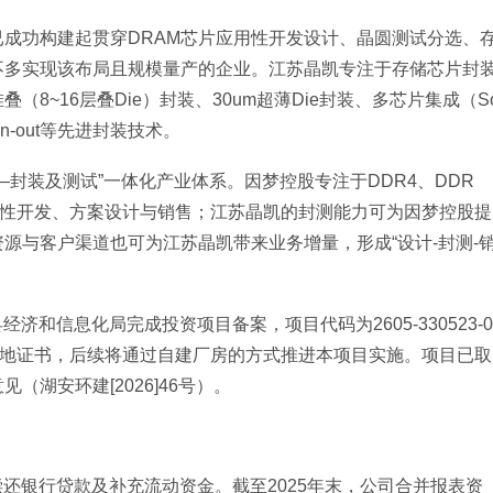
成功构建起贯穿DRAM芯片应用性开发设计、晶圆测试分选、
不多实现该布局且规模量产的企业。江苏晶凯专注于存储芯片封
8~16层叠Die）封装、30um超薄Die封装、多芯片集成（S
n-out等先进封装技术。
封装及测试”一体化产业体系。因梦控股专注于DDR4、DDR
的应用性开发、方案设计与销售；江苏晶凯的封测能力可为因梦控股提
源与客户渠道也可为江苏晶凯带来业务增量，形成“设计-封测-
经济和信息化局完成投资项目备案，项目代码为2605-330523-0
地的土地证书，后续将通过自建厂房的方式推进本项目实施。项目已取
湖安环建[2026]46号）。
偿还银行贷款及补充流动资金。截至2025年末，公司合并报表资