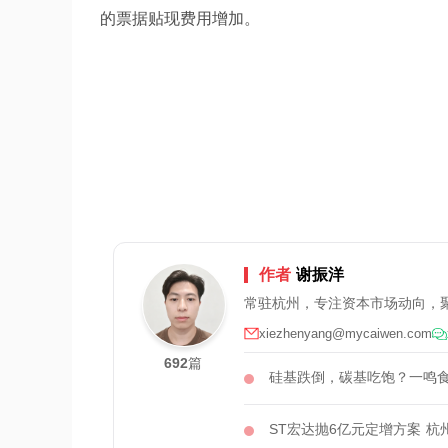
的票据贴现费用增加。
作者
谢振洋
常驻杭州，专注资本市场动向，
xiezhenyang@mycaiwen.com
692
篇
硅基跌倒，碳基吃饱？一鸣
ST宏达抛6亿元定增方案 