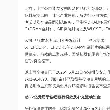
此前，上市公司通过收购因梦控股和江苏晶凯，已
储封装测试的一体化产业体系，成为行业内为数
测试以及存储晶圆测试服务，已掌握DRAM多层堆叠（
C+DRAM合封）、SIP倒装封装以及WLCSP、Fa
公司已形成“芯片应用性开发设计——晶圆测试——
5、LPDDR4、LPDDR5等DRAM存储芯片
供稳定、高效的上游支持，因梦控股积累的市场资
售”的良性循环。
以上两个项目已于2026年5月21日在湖州市安吉县
7-01-914090。湖州帝科已取得募投项目用
得湖州市生态环境局出具的环境影响报告表审查意见（
超8.2亿元用于偿还银行贷款及补充流动资金
另外值得关注的是，此次定增的8.26亿元将用于