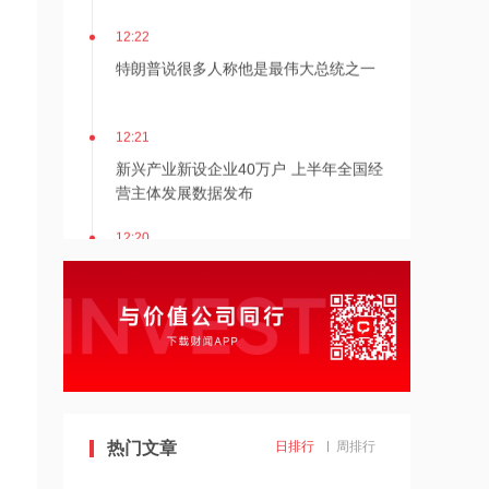
12:22
特朗普说很多人称他是最伟大总统之一
12:21
新兴产业新设企业40万户 上半年全国经
营主体发展数据发布
12:20
消息人士：马斯克拒绝让乌克兰用“星
链”打击俄境内目标
12:20
金饰克价重返1300元
11:24
热门文章
日排行
周排行
估值近500亿！AI数据中心巨头Switch秘
密递表，最早11月登陆美股