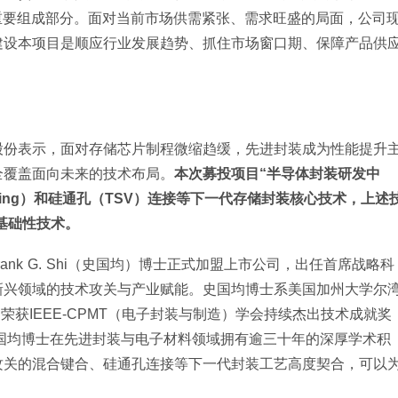
的重要组成部分。面对当前市场供需紧张、需求旺盛的局面，公司
建设本项目是顺应行业发展趋势、抓住市场窗口期、保障产品供
股份表示，面对存储芯片制程微缩趋缓，先进封装成为性能提升
全覆盖面向未来的技术布局。
本次募投项目“半导体封装研发中
nding）和硅通孔（TSV）连接等下一代存储封装核心技术，上述
的基础性技术。
ank G. Shi（史国均）博士正式加盟上市公司，出任首席战略科
新兴领域的技术攻关与产业赋能。史国均博士系美国加州大学尔
），曾荣获IEEE-CPMT（电子封装与制造）学会持续杰出技术成就奖
史国均博士在先进封装与电子材料领域拥有逾三十年的深厚学术积
攻关的混合键合、硅通孔连接等下一代封装工艺高度契合，可以