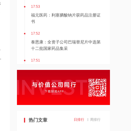
3
17:53
比
福元医药：利塞膦酸钠片获药品注册证
书
17:52
泰恩康：全资子公司巴瑞替尼片中选第
十二批国家药品集采
多
.
17:51
德迈仕：公司拟2.07亿元收购上海数明
25%股权
17:50
中国建筑：控股股东获工商银行不超9亿
元贷款增持股份
17:50
创新药产业链双龙头同日超预期，产业
热门文章
日排行
周排行
景气与政策边际优化三浪叠加，板块配