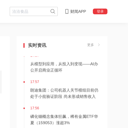
财闻APP
登录
17:57
宇树科技上市对公司有何影响？荣晟环
保回应
实时资讯
更多
17:57
从模型到应用，从投入到变现——AI办
公开启商业正循环
17:57
朗迪集团：公司机器人关节模组目前仍
处于小批验证阶段 尚未形成销售收入
17:56
磷化铟概念集体狂飙，稀有金属ETF华
夏（159053）涨超3%