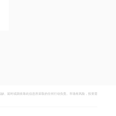
夏（159053）涨超3%
17:53
福元医药：利塞膦酸钠片获药品注册证
书
17:52
泰恩康：全资子公司巴瑞替尼片中选第
十二批国家药品集采
17:51
德迈仕：公司拟2.07亿元收购上海数明
25%股权
17:50
残缺、延时或因依靠此信息所采取的任何行动负责。市场有风险，投资需
中国建筑：控股股东获工商银行不超9亿
元贷款增持股份
17:50