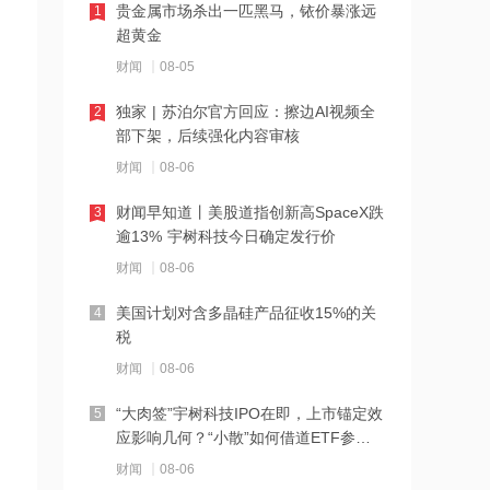
置窗口显现
贵金属市场杀出一匹黑马，铱价暴涨远
1
17:48
超黄金
京东方A：LCD产品未来很长时间都将
财闻
08-05
占据主流需求
独家 | 苏泊尔官方回应：擦边AI视频全
2
17:46
部下架，后续强化内容审核
联合国警告厄尔尼诺现象或致全球5000
财闻
08-06
万人陷入严重粮食危机
财闻早知道丨美股道指创新高SpaceX跌
3
17:41
逾13% 宇树科技今日确定发行价
小摩：刚果（金）禁令实际影响有限 对
财闻
08-06
铜矿股维持正面看法
美国计划对含多晶硅产品征收15%的关
4
17:38
税
北森控股：8月7日耗资约33.16万港元
财闻
08-06
回购10万股
“大肉签”宇树科技IPO在即，上市锚定效
5
17:37
应影响几何？“小散”如何借道ETF参
力勤资源：中国证监会已同意公司建议
与？
财闻
08-06
A股发行上市的注册申请