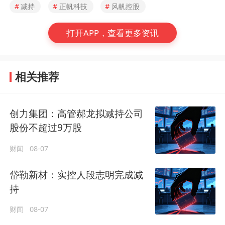
#
减持
#
正帆科技
#
风帆控股
打开APP，查看更多资讯
相关推荐
创力集团：高管郝龙拟减持公司
股份不超过9万股
财闻
08-07
岱勒新材：实控人段志明完成减
持
财闻
08-07