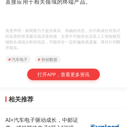
直接应用于相关领域的终端产品。
免责声明：财闻致力于提供真实、准确的信息，但不构成任何形式
的实质性投资建议或决策依据。文章中可能存在涉及人工智能模型
辅助生成或分析的信息，可能存在一定的偏差或遗漏，请自行判断
并核实。
#
汽车电子
#
协创数据
打开APP，查看更多资讯
相关推荐
AI+汽车电子驱动成长，中邮证