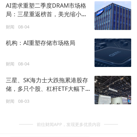
AI需求重塑二季度DRAM市场格
局：三星重返榜首，美光缩小差
距，长鑫存储增长迅速
财闻
08-04
机构：AI重塑存储市场格局
财闻
08-04
三星、SK海力士大跌拖累港股存
储，多只个股、杠杆ETF大幅下
挫
财闻
08-03
前往财闻APP，发现更多优质内容