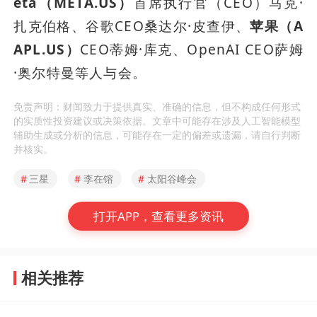
eta（META.US）
首席执行官（CEO）马克·
扎克伯格、谷歌CEO桑达尔·皮查伊、
苹果（A
APL.US）
CEO蒂姆·库克、OpenAI CEO萨姆
·奥尔特曼等人与会。
免责声明：财闻致力于提供真实、准确的信息，但不构成任何形式
的实质性投资建议或决策依据。文章中可能存在涉及人工智能模型
辅助生成或分析的信息，可能存在一定的偏差或遗漏，请自行判断
并核实。
#
三星
#
李在镕
#
太阳谷峰会
打开APP，查看更多资讯
相关推荐