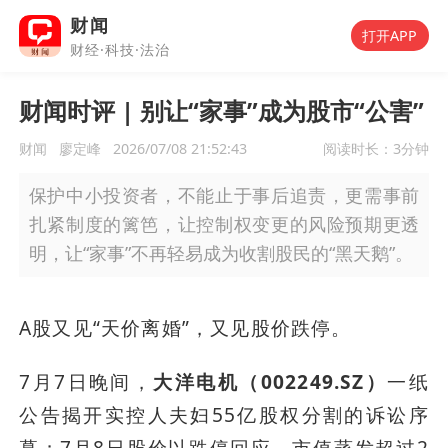
财闻
打开APP
财经·科技·法治
财闻时评 | 别让“家事”成为股市“公害”
财闻
廖定峰
2026/07/08 21:52:43
阅读时长：
3分钟
保护中小投资者，不能止于事后追责，更需事前
扎紧制度的篱笆，让控制权变更的风险预期更透
明，让“家事”不再轻易成为收割股民的“黑天鹅”。
A股又见“天价离婚”，又见股价跌停。
7月7日晚间，
大洋电机（002249.SZ）
一纸
公告揭开实控人夫妇55亿股权分割的诉讼序