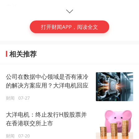
定性。
投资者的更大的担忧，则是实控人通过离婚实
打开财闻APP，阅读全文
现“变相减持”。尽管监管已明令不得以离婚等
方式规避减持限制，但一旦离婚，不在公司任
相关推荐
职的实控人原配偶，作为独立的持股主体减持
股份的约束就明显减少。
(编辑：韩兢)
公司在数据中心领域是否有液冷
上市公司实控人和大股东离婚，引发股价大
的解决方案应用？大洋电机回应
#
信披
#
大洋电机
#
实控人离婚
跌，并非孤例。
近年来，从
三六零（601360.
财闻
07-27
SH）
到
长春高新（000661.SZ）
，实控人婚
变引发的股价地震屡见不鲜。
大洋电机：终止发行H股股票并
在香港联交所上市
作为上市公司的中小投资者，要避免被“误
财闻
07-20