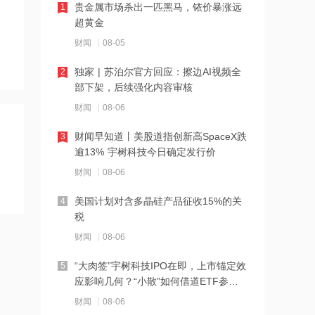
贵金属市场杀出一匹黑马，铱价暴涨远
1
21:27
超黄金
西部数据、闪迪、SK海力士盘前集体暴
财闻
08-05
跌！花旗、杰富瑞同日下调闪迪目标价
独家 | 苏泊尔官方回应：擦边AI视频全
2
21:23
部下架，后续强化内容审核
北证龙虎榜丨5股上榜，森合高科龙虎榜
财闻
08-06
净买入4653.21万元
财闻早知道丨美股道指创新高SpaceX跌
3
21:18
逾13% 宇树科技今日确定发行价
台风“白海豚”逼近华东沿海 多部门会商
财闻
08-06
部署防汛防台风工作
美国计划对含多晶硅产品征收15%的关
4
21:17
税
摩根大通增持安井食品约4.91万股 每股
财闻
08-06
作价约72.97港元
“大肉签”宇树科技IPO在即，上市锚定效
5
21:16
应影响几何？“小散”如何借道ETF参
与？
摩根大通增持天岳先进27.46万股 每股
财闻
08-06