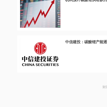
中信建投：碳酸锂产能逐步
财