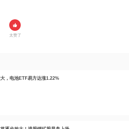
太赞了
，电池ETF易方达涨1.22%
口将逐步放大！港股锂矿股早盘上扬