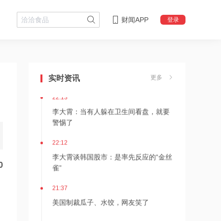
财闻APP
登录
22:18
李大霄：华尔街收割韩国市场痕迹明显
实时资讯
更多
22:13
李大霄：当有人躲在卫生间看盘，就要
警惕了
22:12
李大霄谈韩国股市：是率先反应的“金丝
雀”
0
21:37
美国制裁瓜子、水饺，网友笑了