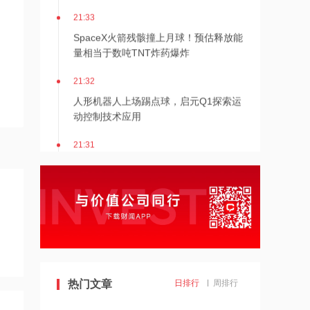
21:33
SpaceX火箭残骸撞上月球！预估释放能
量相当于数吨TNT炸药爆炸
21:32
人形机器人上场踢点球，启元Q1探索运
动控制技术应用
21:31
Mirendil与谷歌云签订超1亿美元合同，
以扩展自改进AI
21:30
依顿电子：拟与一元航天共同组建印制
电路板产业生态股权投资基金
21:29
热门文章
日排行
周排行
东吴证券国际首予海清智元“买入”评
级，目标价58.57港元