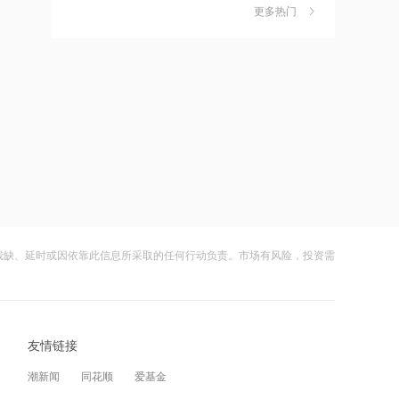
作价约57.71港元
更多热门
茉莉奶白陷降薪罗生门，当事人称：公
6
21:15
司从未和员工进行协商
摩根大通减持中兴通讯约742.81万股 每
财闻
08-06
股作价约24.83港元
社保调仓路径曝光：减持6股、新进2
7
21:12
股、加仓2股
摩根大通减持华勤技术20.89万股 每股
财闻
08-06
作价约64.68港元
海昌海洋公园再迎百亿大佬，资本为何
8
21:12
扎堆亏损主题乐园？
兆易创新GD32 MCU再添新品，
财闻
08-06
以“芯”技术加速具身智能跃迁
残缺、延时或因依靠此信息所采取的任何行动负责。市场有风险，投资需
大涨152%！哈啰、美团单车“好伙伴”登
9
21:10
陆A股
迪信通拟提名许丽萍及刘亮为执行董事
财闻
08-06
候选人
友情链接
妖股出笼！爱丽家居一字涨停，达成10
10
21:07
连板
潮新闻
同花顺
爱基金
国内商品期货开盘原油涨超2%，以军称
财闻
08-06