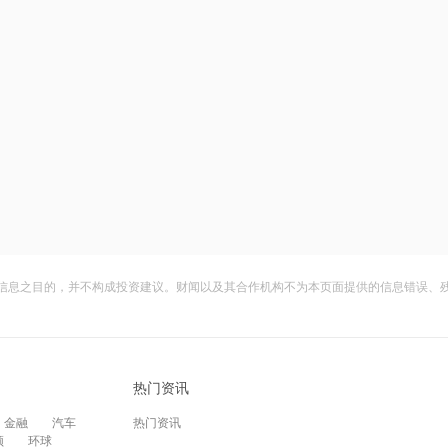
信息之目的，并不构成投资建议。财闻以及其合作机构不为本页面提供的信息错误、
热门资讯
金融
汽车
热门资讯
频
环球