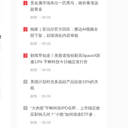
贵金属市场杀出一匹黑马，铱价暴涨远
1
13:38
超黄金
新型储能迈入跨越式发展，电网侧独立
财闻
08-05
储能及VC材料有望进一步打开空间
独家 | 苏泊尔官方回应：擦边AI视频全
2
13:37
部下架，后续强化内容审核
午后半导体设备板块异动走强，AI算力
财闻
08-06
扩产催生零部件国产化机遇
财闻早知道丨美股道指创新高SpaceX跌
3
13:37
逾13% 宇树科技今日确定发行价
北京亦庄发布全市首个“词元经济”专项
财闻
08-06
政策
美国计划对含多晶硅产品征收15%的关
4
13:37
税
业绩成为AI应用估值“试金石”，受美股AI
财闻
08-06
软件股业绩扰动，创业板软件ETF华夏
回调整固
“大肉签”宇树科技IPO在即，上市锚定效
5
13:37
应影响几何？“小散”如何借道ETF参
临床数据催化与出海本地化推进，ADC
与？
财闻
08-06
及差异化品种有望迎来价值重估