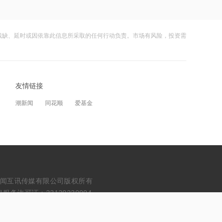
美元
13:42
残缺、延时或因依靠此信息所采取的任何行动负责。市场有风险，投资需
头部厂商订单排至2027年，机床需求激
增能否持续兑现？
13:41
非农数据与美联储表态扰动来袭，金价
友情链接
偏强震荡下谁先兑现弹性？
潮新闻
同花顺
爱基金
13:40
马斯克唱多，兆易创新逼近涨停
13:39
料中国业务下半年企稳，花旗：上调再
erved. 浙江财闻互讯传媒有限公司版权所有
鼎医药目标价至45美元
务许可证：33120230004
13:38
AI资本开支向设备传导叠加零部件全链