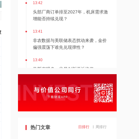
13:42
头部厂商订单排至2027年，机床需求激
增能否持续兑现？
13:41
非农数据与美联储表态扰动来袭，金价
偏强震荡下谁先兑现弹性？
13:40
马斯克唱多，兆易创新逼近涨停
13:39
料中国业务下半年企稳，花旗：上调再
鼎医药目标价至45美元
13:38
AI资本开支向设备传导叠加零部件全链
热门文章
日排行
周排行
条涨价，核心零部件环节有望率先受益