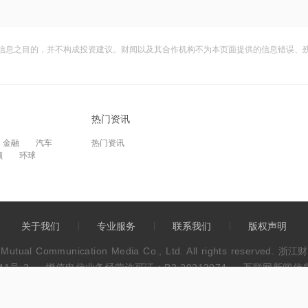
信息之目的，并不构成投资建议。财闻以及其合作机构不为本页面提供的信息错误、
热门资讯
金融
汽车
热门资讯
频
环球
关于我们
专业服务
联系我们
版权声明
wen Mutual Communication Media Co., Ltd. All rights res
41号-3
增值电信业务经营许可证：B2-20213074
互联网新闻信息服
违法和不良信息举报电话：0571-86113889