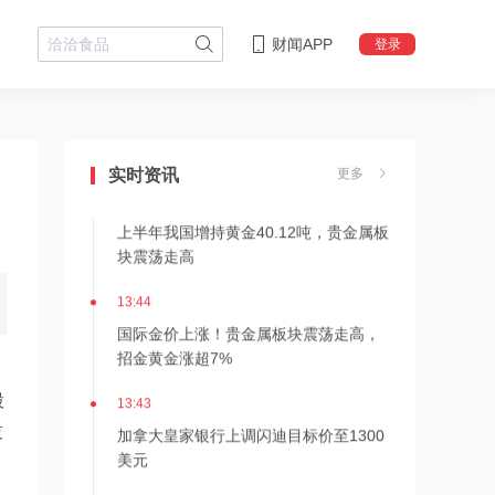
财闻APP
登录
13:45
美国电网拟强制切电，AI算力扩张倒逼
电网基础设施刚性升级
实时资讯
更多
13:45
上半年我国增持黄金40.12吨，贵金属板
块震荡走高
13:44
国际金价上涨！贵金属板块震荡走高，
招金黄金涨超7%
13:43
股
加拿大皇家银行上调闪迪目标价至1300
技
美元