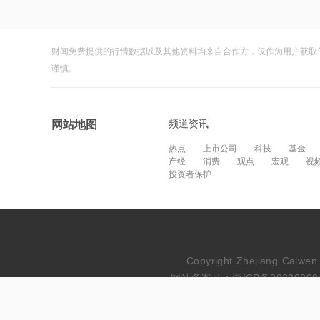
财闻免费提供的行情数据以及其他资料均来自合作方，仅作为用户获取
谨慎。
频道资讯
网站地图
热点
上市公司
科技
基金
产经
消费
观点
宏观
视
投资者保护
Copyright Zhejiang Cai
网站备案号：浙ICP备20230209