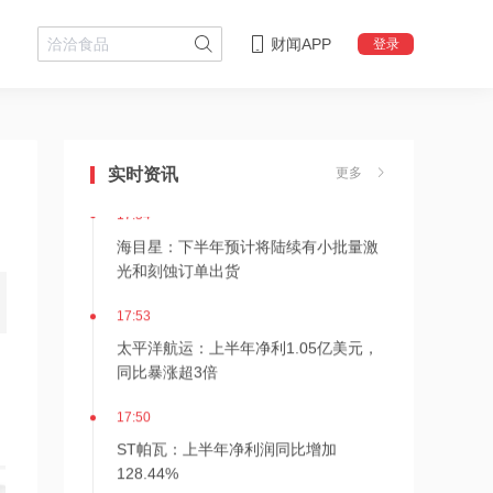
财闻APP
登录
17:55
剑桥科技：控股股东及其一致行动人完
成减持计划
实时资讯
更多
17:54
海目星：下半年预计将陆续有小批量激
光和刻蚀订单出货
17:53
太平洋航运：上半年净利1.05亿美元，
同比暴涨超3倍
17:50
ST帕瓦：上半年净利润同比增加
128.44%