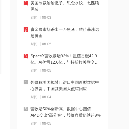
美国制裁洽洽瓜子、思念水饺、七匹狼
1
17:44
男装
中原高速：因工作调整，董事长刘静辞
财闻
08-03
职
贵金属市场杀出一匹黑马，铱价暴涨远
2
17:43
超黄金
3连板算力牛股，澄清磷化铟、半导体、
财闻
08-05
光模块、液冷、人形机器人、MLCC等
多项业务传闻
SpaceX营收暴增92%！星链贡献42.9
3
17:41
亿、AI仍亏12.6亿，与特斯拉关联交易
华大基因：回购方案已实施完毕，成交
曝光
财闻
08-05
额2.5亿元
外媒称美国拟禁止进口中国新型数据中
4
17:41
心设备，中国驻美国大使馆回应
路博迈温演道：8—9月科技股迎逢低布
财闻
08-04
局良机
营收增50%创新高、数据中心翻倍！
5
17:39
AMD交出“高分卷”，股价盘后仍跌超9%
贝壳：8月5日耗资300万美元回购53.2
财闻
08-05
万股