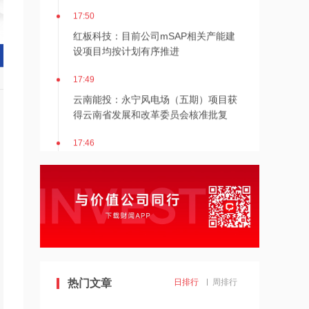
17:50
红板科技：目前公司mSAP相关产能建
设项目均按计划有序推进
17:49
云南能投：永宁风电场（五期）项目获
得云南省发展和改革委员会核准批复
17:46
专家辟谣“车市半年发了五六百款新车”
17:45
LG Innotek 加速推进“物理AI”关键组件
业务
17:45
百胜中国：8月5日耗资856.22万港元回
热门文章
日排行
周排行
购2.27万股