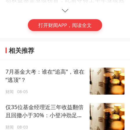
动权益基金业绩榜首，此前夺得上半年业绩冠
军的汇添富香港优势精选混合（QDII）A以14
4.52%的收益率居第二位。
打开财闻APP，阅读全文
总体来看，此前涨幅居前的创新药主题基金凭
借着前期积累的筹码，仍居于年内涨幅榜前
相关推荐
列，而押中了热门赛道的基金“后劲”也不容小
觑。
(编辑：徐一嘉)
7月基金大考：谁在“追高”，谁在
#
基金
“逃顶”？
财闻
08-05
仅35位基金经理近三年收益翻倍
且回撤小于30%：小登冲劲足，
老登底盘稳？
财闻
08-03