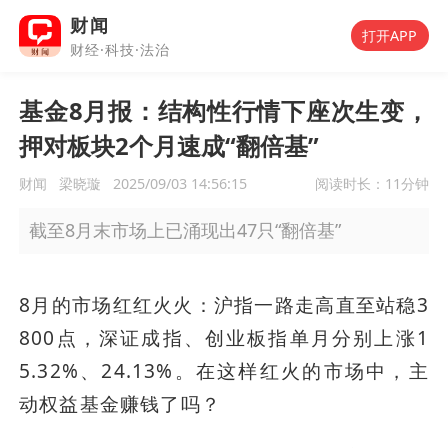
财闻
打开APP
财经·科技·法治
基金8月报：结构性行情下座次生变，
押对板块2个月速成“翻倍基”
财闻
梁晓璇
2025/09/03 14:56:15
阅读时长：
11分钟
截至8月末市场上已涌现出47只“翻倍基”
8月的市场红红火火：沪指一路走高直至站稳3
800点，深证成指、创业板指单月分别上涨1
5.32%、24.13%。在这样红火的市场中，主
动权益基金赚钱了吗？