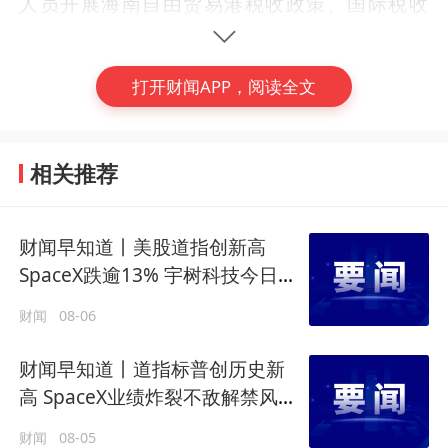
人员开展海南自由贸易港税收政策、国际税收
政策等特色咨询服务；建设智能化涉税专业服
务平台，利用现代信息技术提供涉税专业服务
打开财闻APP，阅读全文
等。
中国气象服务协会会长许小峰：
今年的整个气
相关推荐
候异常，是由于副热带高压迅速北移影响了全
国天气格局，导致北方雨多、南方雨少的高温
财闻早知道丨美股道指创新高
天气持续。
尽管今年极端气候异常显著，但不
SpaceX跌逾13% 宇树科技今日确
(编辑：徐一嘉)
代表每年都会完全重现，
但极端天气事件频发
定发行价
财闻
08-06
的总体趋势已经形成。
#
财经早知道
财闻早知道丨道指标普创历史新
韩国国家数据处：
受低生育率、人口老龄化影
高 SpaceX业绩炸裂不敌解禁风暴
响，
韩国20至29岁人口去年首次被70岁以上
盘后跌逾8%
财闻
08-05
高龄人口赶超。
20多岁人口在2020年达到70