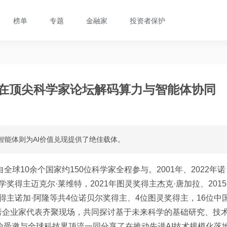
榜单
专题
金融家
投资者保护
渝在顶尖科学家论坛解码算力与智能体协同
而智能体则为AI价值兑现提供了绝佳载体。
球10余个国家约150位科学家全程参与。2001年、2022年诺
学奖得主迈克尔·莱维特，2021年图灵奖得主杰克·唐加拉、2015
奖得主诺加·阿隆等共4位诺贝尔奖得主、4位图灵奖得主，16位中
秀企业家代表齐聚现场，共同探讨基于未来科学的基础研究、技
渝受邀与全球科技界顶流一同分享了在推动先进AI技术规模化落