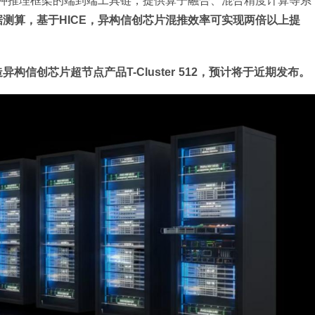
多种推理框架的端到端工具链，提供算子融合、混合精度计算等系
据测算，基于HICE，异构信创芯片混推效率可实现两倍以上提
信创芯片超节点产品T-Cluster 512，预计将于近期发布。