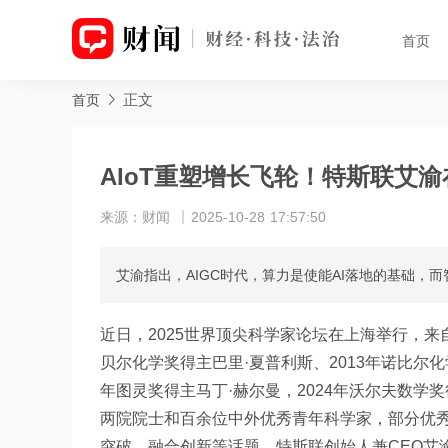
首页
正文
首页
AIoT重塑增长飞轮！特斯联艾
来源：财闻
2025-10-28 17:57:50
艾渝指出，AIGC时代，算力是使能AI落地的基础，
近日，2025世界顶尖科学家论坛在上海举行，来自全
贝尔化学奖得主巴里·夏普利斯、2013年诺比尔化
年图灵奖得主马丁·赫尔曼，2024年沃尔夫数学
两院院士和百余位中外优秀青年科学家，部分优
突破、融合创新等话题。特斯联创始人兼CEO艾