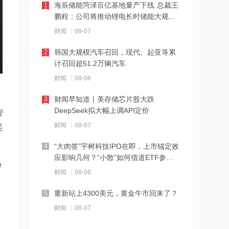
21:23
海辰储能菏泽百亿基地量产下线 总裁王
1
鹏程：公司将推动锂电长时储能大规模
下周285.22亿元市值限售股解禁 陆家嘴
交付
解禁71.1亿元居首
财闻
08-07
21:20
韩国大规模汽车召回，现代、起亚等累
2
计召回超51.2万辆汽车
中国再保险：何兴达董事任职资格获国
家金融监督管理总局核准
财闻
08-06
21:16
财闻早知道丨美存储芯片股大跌
3
DeepSeek拟大幅上调API定价
海川智能：公司自动衡器产品没有应用
智
于人形机器人或商业航天方向
财闻
08-07
起
21:14
“大肉签”宇树科技IPO在即，上市锚定效
4
应影响几何？“小散”如何借道ETF参
南大光电：公司高纯磷烷产能为140吨/
e
与？
年，可用于制备磷化铟
财闻
08-06
21:13
重新站上4300美元，黄金牛市回来了？
5
黑海无人机袭击致CPC石油装载量减少
财闻
08-07
五分之一