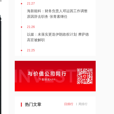
海新能科：财务负责人邓运因工作调整
原因辞去职务 张青素继任
21:26
以媒：未落实更迭伊朗政权计划 摩萨德
高官被解职
21:25
湖北能源：7月公司完成发电量37.89亿
千瓦时，同比减少12.66%
21:24
北京：非京籍家庭购房社保个税缴纳年
限下调为一年
21:23
美国重要数据出炉，美联储年底前加息
热门文章
日排行
周排行
概率仍超80%