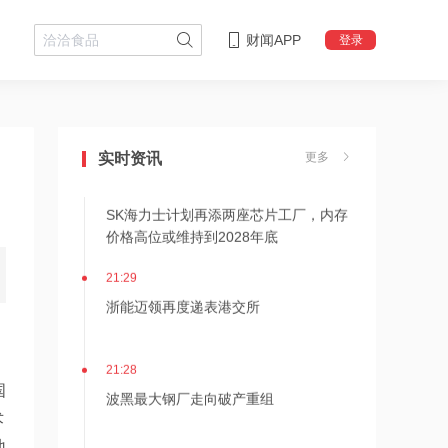
财闻APP
登录
21:36
内存价格高位或维持到2028年底！美股
三大指数高开，美光、博通、英特尔集
体上涨
实时资讯
更多
21:31
SK海力士计划再添两座芯片工厂，内存
价格高位或维持到2028年底
21:29
浙能迈领再度递表港交所
21:28
波黑最大钢厂走向破产重组
国
术
21:27
地