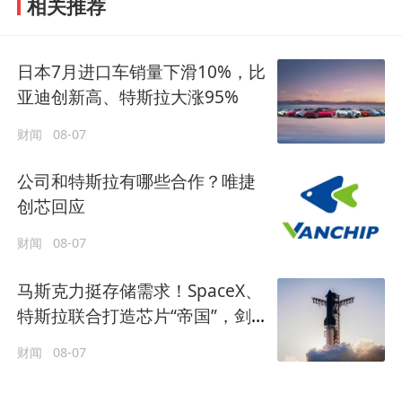
相关推荐
日本7月进口车销量下滑10%，比
亚迪创新高、特斯拉大涨95%
财闻
08-07
公司和特斯拉有哪些合作？唯捷
创芯回应
财闻
08-07
马斯克力挺存储需求！SpaceX、
特斯拉联合打造芯片“帝国”，剑
指1太瓦算力自主供应
财闻
08-07