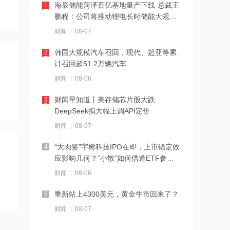
医疗平台升级
海辰储能菏泽百亿基地量产下线 总裁王
1
鹏程：公司将推动锂电长时储能大规模
14:04
交付
财闻
08-07
千亿级私募景林大调仓！清仓英伟达
Meta，美股持仓暴降43%
韩国大规模汽车召回，现代、起亚等累
2
计召回超51.2万辆汽车
14:00
财闻
08-06
河南省“三支一扶”启动重考
财闻早知道丨美存储芯片股大跌
3
DeepSeek拟大幅上调API定价
13:50
财闻
08-07
湖北首家宇树科技产业学院成立
“大肉签”宇树科技IPO在即，上市锚定效
4
应影响几何？“小散”如何借道ETF参
13:49
与？
财闻
08-06
摩根大通：第二季度美国和欧洲地区均
出现EPS超预期情况
重新站上4300美元，黄金牛市回来了？
5
财闻
08-07
12:28
杭台高铁温玉段开通运营