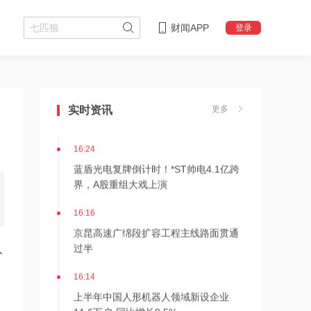
财闻APP
登录
16:25
杰瑞股份：与中核海洋的合作正在有序
实时资讯
更多
推进中
16:24
蓝盾光电复牌倒计时！*ST帅电4.1亿跨
界，A股重组大戏上演
16:16
京昆高速广绵段扩容工程主线路面贯通
过半
入
16:14
上半年中国人形机器人领域新设企业
11.6万户 同比增长9.5%