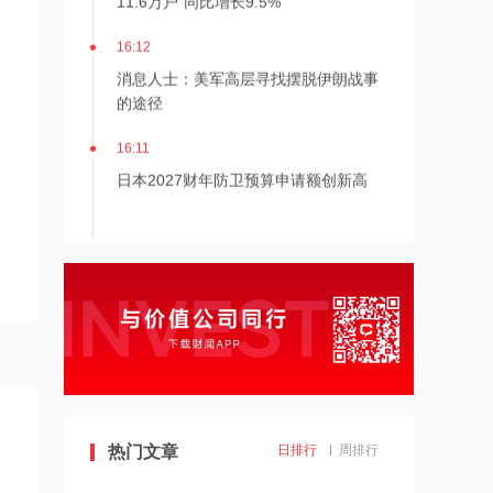
16:12
消息人士：美军高层寻找摆脱伊朗战事
的途径
16:11
日本2027财年防卫预算申请额创新高
16:10
阳光电源：FCC政策主要限制新产品认
证 不影响已获认证产品的销售
14:08
中信聚信落子南京
14:07
热门文章
日排行
周排行
德适-B半年报亮眼：AI 收入翻倍 完成AI