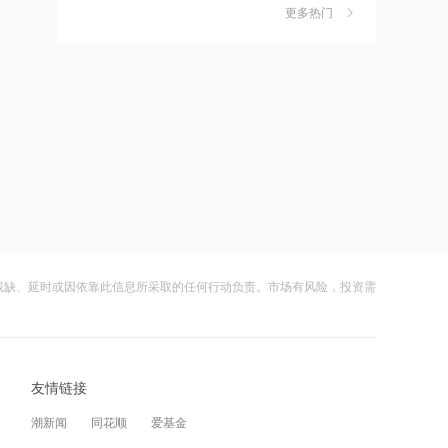
独家丨韩媒曝维信诺合肥产线良率仅三
6
更多热门
四成？公司回应：设备还在安装中，谈
何良率
财闻
08-07
12:27
贝森特称霍尔木兹海峡将逐步失去战略
美国计划对含多晶硅产品征收15%的关
7
重要性
税
财闻
08-06
12:26
金饰克价重返1300元！国际金价大涨，
成功“逃顶”的两只翻倍基，宣布限购
8
机构：本轮底部已现，后市看涨
财闻
08-07
12:23
云南锗业4连板，磷化铟赛道活跃，多家
9
2026年8月票房破15亿
上市公司紧急澄清相关业务
残缺、延时或因依靠此信息所采取的任何行动负责。市场有风险，投资需
财闻
08-07
12:22
财闻早知道丨美股道指创新高SpaceX跌
10
特朗普说很多人称他是最伟大总统之一
逾13% 宇树科技今日确定发行价
友情链接
财闻
08-06
潮新闻
同花顺
爱基金
12:21