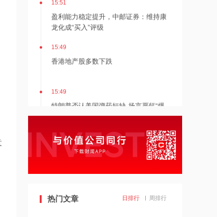
盈利能力稳定提升，中邮证券：维持康
龙化成“买入”评级
15:49
香港地产股多数下跌
15:49
特朗普否认美国弹药短缺 扬言严惩“爆
料者”
15:48
意
三星电气：子公司签1.75亿元海外经营
合同
15:47
中南文化：重大资产重组推进中 审计评
热门文章
日排行
周排行
估工作未完成