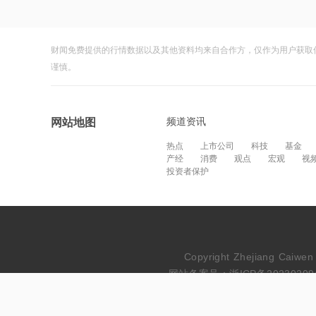
财闻免费提供的行情数据以及其他资料均来自合作方，仅作为用户获取
谨慎。
频道资讯
网站地图
热点
上市公司
科技
基金
产经
消费
观点
宏观
视
投资者保护
Copyright Zhejiang Cai
网站备案号：浙ICP备20230209