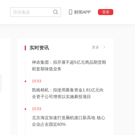
财闻APP
登录
15:54
智能车载设备销售收入大增43%
实时资讯
更多
15:53
神农集团：拟开展不超5亿元商品期货期
权套期保值业务
15:53
凯格精机：拟使用募集资金1.81亿元向
全资子公司增资以实施募投项目
15:53
北京海淀加速打造脑机接口新高地 核心
企业占全国近60%
15:51