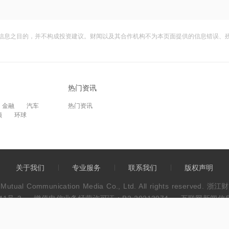
信息之目的，并不构成投资建议。财闻以及其合作机构不为本页面提供的信息错误、
热门资讯
金融
汽车
热门资讯
频
环球
关于我们
专业服务
联系我们
版权声明
wen Mutual Communication Media Co., Ltd. All rights res
41号-3
增值电信业务经营许可证：B2-20213074
互联网新闻信息服
违法和不良信息举报电话：0571-86113889