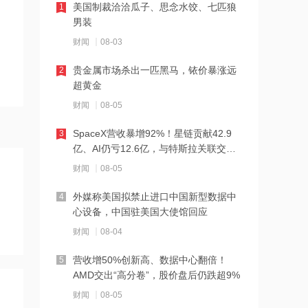
美国制裁洽洽瓜子、思念水饺、七匹狼
15:46
1
男装
美军萨德拦截弹已消耗80%
财闻
08-03
贵金属市场杀出一匹黑马，铱价暴涨远
15:45
2
超黄金
创源股份：拟8350.79万元受让浙江创
酷未来90%股权
财闻
08-05
SpaceX营收暴增92%！星链贡献42.9
15:44
3
亿、AI仍亏12.6亿，与特斯拉关联交易
腾讯云Team Memory来了！
曝光
财闻
08-05
外媒称美国拟禁止进口中国新型数据中
15:44
4
心设备，中国驻美国大使馆回应
液冷卡位稀缺、赛道景气，浙商证券：
维持裕同科技“买入”评级
财闻
08-04
营收增50%创新高、数据中心翻倍！
15:43
5
AMD交出“高分卷”，股价盘后仍跌超9%
N津富上市首日收涨114.72%
财闻
08-05