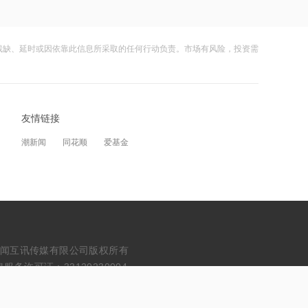
15:39
谷歌150亿美元印度数据中心项目陷环
残缺、延时或因依靠此信息所采取的任何行动负责。市场有风险，投资需
保争议
15:54
智能车载设备销售收入大增43%
友情链接
潮新闻
同花顺
爱基金
15:53
神农集团：拟开展不超5亿元商品期货期
权套期保值业务
15:53
凯格精机：拟使用募集资金1.81亿元向
全资子公司增资以实施募投项目
erved. 浙江财闻互讯传媒有限公司版权所有
务许可证：33120230004
15:53
北京海淀加速打造脑机接口新高地 核心