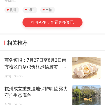
并核实。
#
杭州
#
浙江
#
土拍
打开APP，查看更多资讯
相关推荐
商务预报：7月27日至8月2日南
方地区白条鸡价格涨幅居前，杭
州涨3.1%
财闻
08-06
杭州成立重要湿地保护联盟 聚力
守护生态底色
财闻
08-04