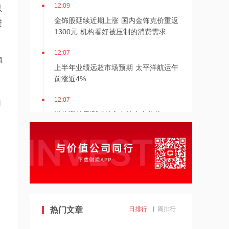
12:09
以
金饰股延续近期上涨 国内金饰克价重返
进
1300元 机构看好被压制的消费需求逐
步释放
12:07
4
上半年业绩远超市场预期 太平洋航运午
前涨近4%
12:07
用
媒体曝苹果测试长鑫存储内存芯片，AI
算力国产替代加速
12:05
机构：预计L3自动驾驶面向个人市场的
开放，还将耗时2至3年
12:02
黄金创今年来最高单周涨幅 老铺黄金涨
热门文章
日排行
周排行
超8%