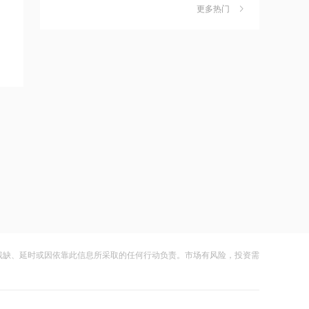
力应对极端天气
更多热门
11:53
财闻
08-07
AI数字化产品矩阵迎来新一轮升级 汇通
宇树科技，明日申购！中一签，需缴款
7
达网络最高涨近11%
7.54万元
11:51
财闻
08-09
退市新规征求意见，全球芯片LOF跌
拜登癌症恶化
8
停，白银LOF重挫
财闻
08-09
11:50
上纬新材旗下启元机器人两家体验店落
9
科士达：公司逆变器销往美国规模较小
地杭州、武汉
财闻
08-09
11:50
苹果首款折叠屏手机iPhone Ultra或提
10
韩国中型汽车制造商越来越依赖中国汽
供银色、深蓝色两种配色
车技术
残缺、延时或因依靠此信息所采取的任何行动负责。市场有风险，投资需
财闻
08-09
11:50
CXO龙头药明康德再传重磅！暂时豁免
1260H名单认定，港股医疗板块大涨