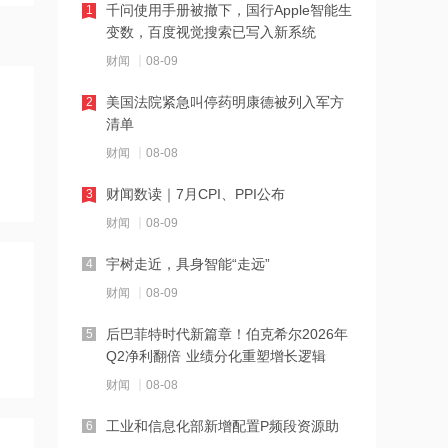
千问使用手册被撤下，国行Apple智能生
1
12:01
变数，百度视觉搜索已写入新系统
苹果验证长鑫存储DRAM芯片，国产存
财闻
08-09
储产业链迎里程碑式突破
美国法院紧急叫停药明康德被列入军方
2
11:58
清单
石油炼化供给趋紧驱动价差修复，化工
财闻
08-08
行业景气上行格局正逐步夯实
财闻数读｜7月CPI、PPI公布
3
11:57
财闻
08-09
大摩：看好内地AI模型市场呈健康商业
化环境
宇树走近，具身智能“走远”
4
11:56
财闻
08-09
日本6月经常项目转为逆差
后巴菲特时代新篇章！伯克希尔2026年
5
Q2净利翻倍 业绩分化重塑增长逻辑
11:54
财闻
08-08
多重催化共振！科创医药ETF华夏震荡
工业和信息化部新增配置P频段资源助
6
走高， 把握科创医药板块高弹性机遇