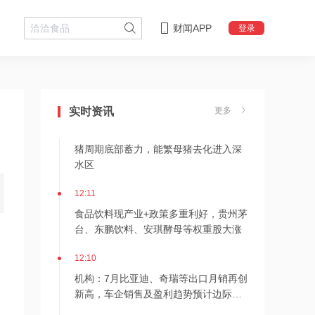
财闻APP
登录
12:12
越南提议为小企业和个体户减税30%
实时资讯
更多
12:12
猪周期底部蓄力，能繁母猪去化进入深
水区
12:11
食品饮料现产业+政策多重利好，贵州茅
台、东鹏饮料、安琪酵母等权重股大涨
12:10
机构：7月比亚迪、奇瑞等出口月销再创
新高，车企销售及盈利趋势预计边际向
好