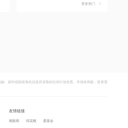
成规模化收入
更多热门
茉莉奶白陷降薪罗生门，当事人称：公
6
20:48
司从未和员工进行协商
美国非农数据疲软，美联储今年加息预
财闻
08-06
期骤降，金银飙涨
社保调仓路径曝光：减持6股、新进2
7
20:48
股、加仓2股
汤臣倍健：二季度营收超18亿元 连续四
财闻
08-06
个季度正增长
海昌海洋公园再迎百亿大佬，资本为何
8
20:45
扎堆亏损主题乐园？
金力永磁：终止认购澳大利亚上市稀土
财闻
08-06
公司Hastings股权
残缺、延时或因依靠此信息所采取的任何行动负责。市场有风险，投资需
大涨152%！哈啰、美团单车“好伙伴”登
9
20:44
陆A股
炬光科技：拟定增募资不超10.21亿元，
财闻
08-06
投向高端光学元器件研发等
友情链接
妖股出笼！爱丽家居一字涨停，达成10
10
20:39
连板
潮新闻
同花顺
爱基金
国际复材选举魏泽聪为董事长 王莉军获
财闻
08-06
聘总经理