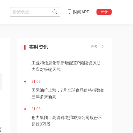
财闻APP
登录
21:11
近10日58家A股公司获海外机构走访，
东鹏饮料以36家机构调研居榜首
实时资讯
更多
21:10
工业和信息化部新增配置P频段资源助
力应对极端天气
21:09
国际油价上涨，7月全球食品价格指数创
三年多来新高
青
21:08
创力集团：高管郝龙拟减持公司股份不
超过9万股
两