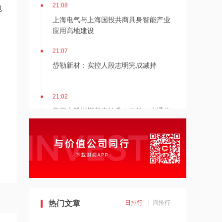
21:08
包
上海电气与上海国投共商具身智能产业
应用高地建设
21:07
。
岱勒新材：实控人段志明完成减持
21:02
美三大股指期货齐拉升！存储、光通信
盘前普涨，交易员下调美联储年内加息
押注
20:59
倍轻松：财务总监夏小梅因个人原因提
出辞职 张纯利继任
20:57
蓝盾光电：拟购买岚创科技控股权 股票
热门文章
日排行
周排行
复牌