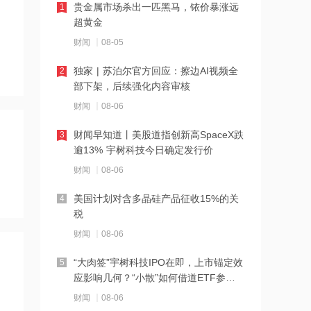
贵金属市场杀出一匹黑马，铱价暴涨远
1
20:57
超黄金
铜冠铜箔：公司股价短期波幅较大已明
财闻
08-05
显偏离市场走势，Q1净利同比飙涨超21
倍
独家 | 苏泊尔官方回应：擦边AI视频全
2
20:53
部下架，后续强化内容审核
4天2板奥士康澄清：未与英伟达、谷歌
财闻
08-06
开展订单合作，与AMD业务合作处产品
送样阶段
财闻早知道丨美股道指创新高SpaceX跌
3
20:53
逾13% 宇树科技今日确定发行价
8月7日全国用电负荷入夏以来第四次创
财闻
08-06
历史新高
美国计划对含多晶硅产品征收15%的关
4
20:53
税
麦肯锡报告：奢侈品价值逻辑变了，老
财闻
08-06
铺黄金获得竞争优势
“大肉签”宇树科技IPO在即，上市锚定效
5
20:53
应影响几何？“小散”如何借道ETF参
4天2板奥士康：公司未与英伟达、谷歌
与？
财闻
08-06
开展订单合作 与AMD的业务合作尚未形