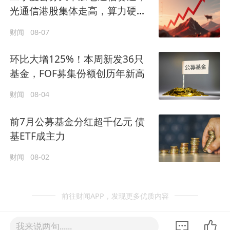
光通信港股集体走高，算力硬件
景气延续
财闻
08-07
环比大增125%！本周新发36只
基金，FOF募集份额创历年新高
财闻
08-04
前7月公募基金分红超千亿元 债
基ETF成主力
财闻
08-02
前往财闻APP，发现更多优质内容
我来说两句......