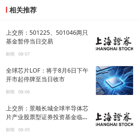
相关推荐
上交所：501225、501046两只
基金暂停当日交易
财闻
08-07
全球芯片LOF：将于8月6日下午
开市起停牌至当日收市
财闻
08-06
上交所：景顺长城全球半导体芯
片产业股票型证券投资基金临时
停牌
财闻
08-05