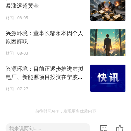
暴涨远超黄金
财闻
08-05
兴源环境：董事长邬永本因个人
原因辞职
财闻
08-03
兴源环境：目前正逐步推进虚拟
电厂、新能源项目投资在宁波奉
化区的落地建设
财闻
07-27
前往财闻APP，发现更多优质内容
我来说两句......