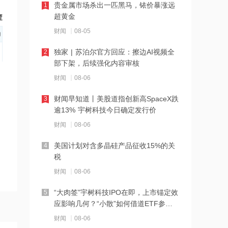
贵金属市场杀出一匹黑马，铱价暴涨远
1
21:07
超黄金
岱勒新材：实控人段志明完成减持
财闻
08-05
独家 | 苏泊尔官方回应：擦边AI视频全
2
21:02
部下架，后续强化内容审核
美三大股指期货齐拉升！存储、光通信
财闻
08-06
盘前普涨，交易员下调美联储年内加息
押注
财闻早知道丨美股道指创新高SpaceX跌
3
20:59
逾13% 宇树科技今日确定发行价
倍轻松：财务总监夏小梅因个人原因提
财闻
08-06
出辞职 张纯利继任
美国计划对含多晶硅产品征收15%的关
4
20:57
税
蓝盾光电：拟购买岚创科技控股权 股票
财闻
08-06
复牌
“大肉签”宇树科技IPO在即，上市锚定效
5
20:57
应影响几何？“小散”如何借道ETF参
铜冠铜箔：公司股价短期波幅较大已明
与？
财闻
08-06
显偏离市场走势，Q1净利同比飙涨超21