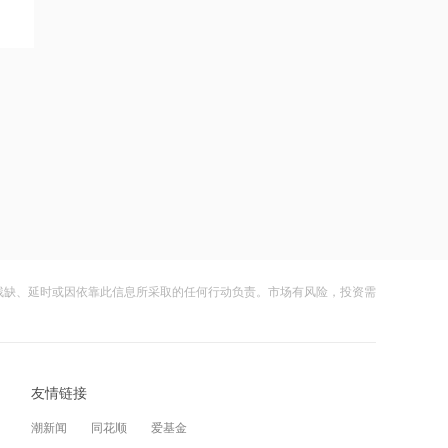
20:48
汤臣倍健：二季度营收超18亿元 连续四
个季度正增长
21:16
海川智能：公司自动衡器产品没有应用
于人形机器人或商业航天方向
21:14
南大光电：公司高纯磷烷产能为140吨/
年，可用于制备磷化铟
残缺、延时或因依靠此信息所采取的任何行动负责。市场有风险，投资需
21:13
黑海无人机袭击致CPC石油装载量减少
五分之一
友情链接
21:12
潮新闻
同花顺
爱基金
范式智能：附属公司就服务器及配件订