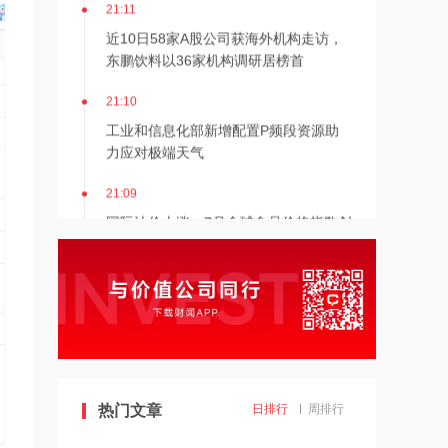
21:11
近10日58家A股公司获海外机构走访，
东鹏饮料以36家机构调研居榜首
21:10
工业和信息化部新增配置P频段资源助
力应对极端天气
21:09
国际油价上涨，7月全球食品价格指数创
三年多来新高
21:08
创力集团：高管郝龙拟减持公司股份不
超过9万股
21:08
上海电气与上海国投共商具身智能产业
热门文章
日排行
周排行
应用高地建设