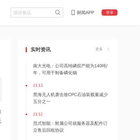
财闻APP
登录
21:16
海川智能：公司自动衡器产品没有应用
于人形机器人或商业航天方向
实时资讯
更多
21:14
南大光电：公司高纯磷烷产能为140吨/
年，可用于制备磷化铟
21:13
黑海无人机袭击致CPC石油装载量减少
五分之一
算
21:12
元
范式智能：附属公司就服务器及配件订
立售后回租协议