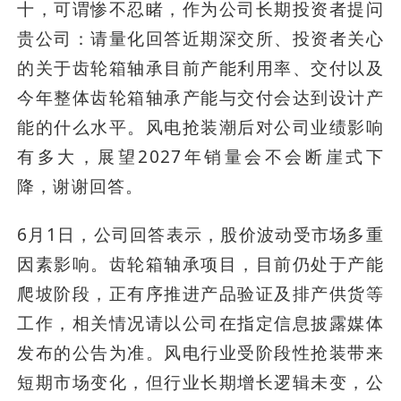
十，可谓惨不忍睹，作为公司长期投资者提问
贵公司：请量化回答近期深交所、投资者关心
的关于齿轮箱轴承目前产能利用率、交付以及
今年整体齿轮箱轴承产能与交付会达到设计产
能的什么水平。风电抢装潮后对公司业绩影响
有多大，展望2027年销量会不会断崖式下
降，谢谢回答。
6月1日，公司回答表示，股价波动受市场多重
因素影响。齿轮箱轴承项目，目前仍处于产能
爬坡阶段，正有序推进产品验证及排产供货等
工作，相关情况请以公司在指定信息披露媒体
发布的公告为准。风电行业受阶段性抢装带来
短期市场变化，但行业长期增长逻辑未变，公