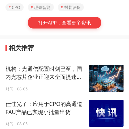
#
CPO
#
理奇智能
#
封装设备
打开APP，查看更多资讯
相关推荐
机构：光通信配置时刻已至，国
内光芯片企业正迎来全面提速拐
点
财闻
08-05
仕佳光子：应用于CPO的高通道
FAU产品已实现小批量出货
财闻
08-05