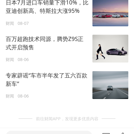
日本7月进口车销量下滑10%，比
亚迪创新高、特斯拉大涨95%
财闻
08-07
百万超跑技术同源，腾势Z9S正
式开启预售
财闻
08-06
专家辟谣“车市半年发了五六百款
新车”
财闻
08-06
前往财闻APP，发现更多优质内容