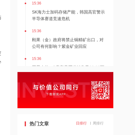
15:36
。
SK海力士加码存储产能，韩国高官警示
半导体赛道竞速危机
伤
15:36
刚果（金）政府将禁止铜精矿出口，对
公司有何影响？紫金矿业回应
突
15:36
心
巨星农牧：7月商品肥猪销售量33.98万
头，同比增6.46%
15:35
公司是否有六氟化钨生产线？厦门钨业
回应
15:35
中国汽车工业协会：上半年汽车整车出
热门文章
日排行
周排行
口530.7万辆，同比增长52.8%