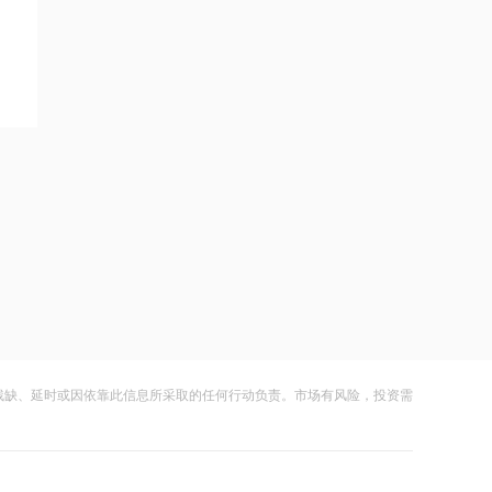
订单向好
15:36
SK海力士加码存储产能，韩国高官警示
半导体赛道竞速危机
15:36
刚果（金）政府将禁止铜精矿出口，对
公司有何影响？紫金矿业回应
15:36
巨星农牧：7月商品肥猪销售量33.98万
头，同比增6.46%
15:35
公司是否有六氟化钨生产线？厦门钨业
残缺、延时或因依靠此信息所采取的任何行动负责。市场有风险，投资需
回应
15:35
中国汽车工业协会：上半年汽车整车出