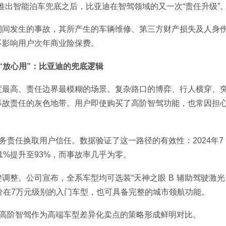
月推出智能泊车兜底之后，比亚迪在智驾领域的又一次“责任升级”
期间发生的事故，其所产生的车辆维修、第三方财产损失及人身
不影响用户次年商业险保费。
到“放心用”：比亚迪的兜底逻辑
度最高、责任边界最模糊的场景。复杂路口的博弈、行人横穿、
事故责任的灰色地带。用户即使购买了高阶智驾功能，也常因担
务责任换取用户信任。数据验证了这一路径的有效性：2024年7
1%提升至93%，而事故率几乎为零。
调整。公司宣布，全系车型均可选装“天神之眼 B 辅助驾驶激光
售价在7万元级别的入门车型，也可具备完整的城市领航功能。
将高阶智驾作为高端车型差异化卖点的策略形成鲜明对比。