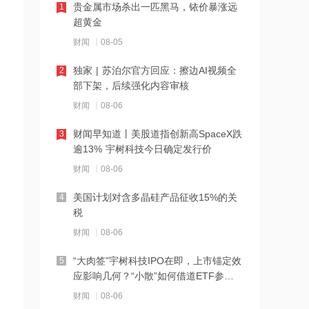
贵金属市场杀出一匹黑马，铱价暴涨远
1
15:35
是
超黄金
生物资产公允价值正向变动成为核心驱
财闻
08-05
动力 昭衍新药涨超11%
独家 | 苏泊尔官方回应：擦边AI视频全
2
15:34
部下架，后续强化内容审核
公司和特斯拉有哪些合作？唯捷创芯回
财闻
08-06
应
财闻早知道丨美股道指创新高SpaceX跌
3
15:33
逾13% 宇树科技今日确定发行价
金银先涨！美联储9月加息概率已降至近
财闻
08-06
期低点，非农之夜成关键风向标
美国计划对含多晶硅产品征收15%的关
4
15:32
税
消息人士：霍尔木兹海峡通行协议或数
财闻
08-06
日内公布
“大肉签”宇树科技IPO在即，上市锚定效
5
15:30
应影响几何？“小散”如何借道ETF参
北交所收评：整体放量3亿元，北证50
与？
财闻
08-06
上涨1.01%