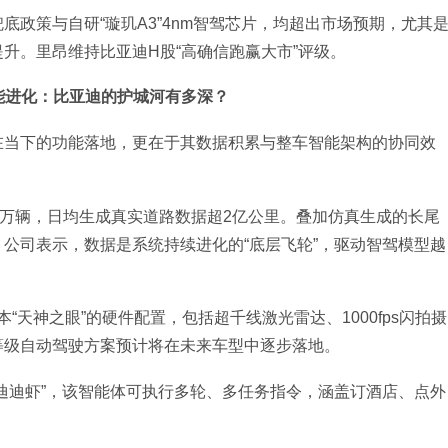
政策与自研“璇玑A3”4nm智驾芯片，均超出市场预期，尤其
升。里昂维持比亚迪H股“高确信跑赢大市”评级。
能进化：比亚迪的护城河有多深？
在当下的功能落地，更在于其数据积累与整车智能架构的协同效
5万辆，日均生成真实道路数据超2亿公里。叠加仿真生成的长尾
公司表示，数据是系统持续进化的“底层飞轮”，驱动智驾模型越
本“天神之眼”的硬件配置，包括超千线激光雷达、1000fps闪拍摄
等级自动驾驶方案预计将在未来车型中逐步落地。
迪迪虾”，该智能体可执行多轮、多任务指令，涵盖订酒店、点外