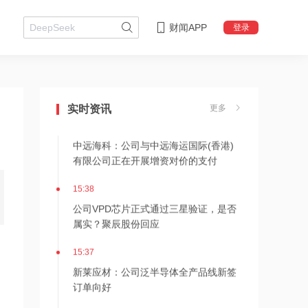
华工科技与佰维存储签署战略合作协议
共建“存算运”一体化解决方案
财闻APP
登录
15:38
汇川技术：8月30日起数字能源部分产
品涨价5%~15%
实时资讯
更多
15:38
中远海科：公司与中远海运国际(香港)
有限公司正在开展增资对价的支付
15:38
公司VPD芯片正式通过三星验证，是否
属实？聚辰股份回应
15:37
新莱应材：公司泛半导体全产品线新签
订单向好