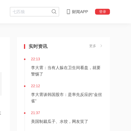
财闻APP
登录
22:18
李大霄：华尔街收割韩国市场痕迹明显
实时资讯
更多
22:13
李大霄：当有人躲在卫生间看盘，就要
警惕了
22:12
李大霄谈韩国股市：是率先反应的“金丝
雀”
21:37
木
美国制裁瓜子、水饺，网友笑了