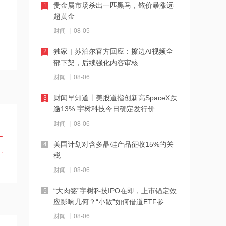
贵金属市场杀出一匹黑马，铱价暴涨远
1
超黄金
21:27
财闻
08-05
西部数据、闪迪、SK海力士盘前集体暴
跌！花旗、杰富瑞同日下调闪迪目标价
独家 | 苏泊尔官方回应：擦边AI视频全
2
部下架，后续强化内容审核
21:23
财闻
08-06
北证龙虎榜丨5股上榜，森合高科龙虎榜
净买入4653.21万元
财闻早知道丨美股道指创新高SpaceX跌
3
逾13% 宇树科技今日确定发行价
21:18
财闻
08-06
台风“白海豚”逼近华东沿海 多部门会商
部署防汛防台风工作
美国计划对含多晶硅产品征收15%的关
4
税
21:17
财闻
08-06
摩根大通增持安井食品约4.91万股 每股
作价约72.97港元
“大肉签”宇树科技IPO在即，上市锚定效
5
应影响几何？“小散”如何借道ETF参
21:16
与？
财闻
08-06
摩根大通增持天岳先进27.46万股 每股