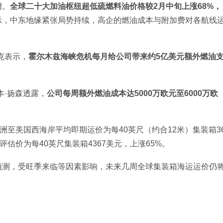
增。
全球二十大加油枢纽超低硫燃料油价格较2月中旬上涨68%，
示，中东地缘紧张局势持续，高企的燃油成本与附加费对各航线
克表示，
霍尔木兹海峡危机每月给公司带来约5亿美元额外燃油
本·扬森透露，
公司每周额外燃油成本达5000万欧元至6000万欧
洲至美国西海岸平均即期运价为每40英尺（约合12米）集装箱3
评估价为每40英尺集装箱4367美元，上涨65%。
预测，受旺季来临等因素影响，未来几周全球集装箱海运运价仍