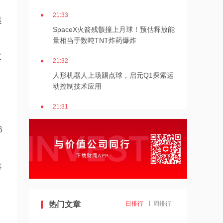
21:33
运
SpaceX火箭残骸撞上月球！预估释放能
量相当于数吨TNT炸药爆炸
支
21:32
人形机器人上场踢点球，启元Q1探索运
动控制技术应用
21:31
Mirendil与谷歌云签订超1亿美元合同，
以扩展自改进AI
6
21:30
依顿电子：拟与一元航天共同组建印制
将
电路板产业生态股权投资基金
21:29
热门文章
日排行
周排行
东吴证券国际首予海清智元“买入”评
级，目标价58.57港元