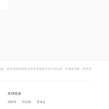
在黎南部展开报复性空袭 打击真主党目
标
21:06
美国上周初请失业金人数微升，7月裁员
计划下降
22:18
李大霄：华尔街收割韩国市场痕迹明显
22:13
李大霄：当有人躲在卫生间看盘，就要
残缺、延时或因依靠此信息所采取的任何行动负责。市场有风险，投资需
警惕了
22:12
李大霄谈韩国股市：是率先反应的“金丝
友情链接
雀”
潮新闻
同花顺
爱基金
21:37