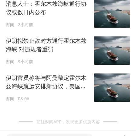
消息人士：霍尔木兹海峡通行协
议或数日内公布
财闻
2小时前
伊朗拟禁止敌对方通行霍尔木兹
海峡 对违规者重罚
财闻
9小时前
伊朗官员称将与阿曼敲定霍尔木
兹海峡航运安排新协议，美国未
被允许参与
财闻
08-06
前往财闻APP，发现更多优质内容