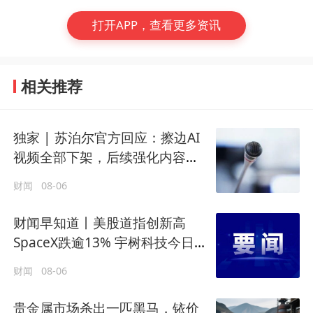
打开APP，查看更多资讯
相关推荐
独家 | 苏泊尔官方回应：擦边AI
视频全部下架，后续强化内容审
核
财闻
08-06
财闻早知道丨美股道指创新高
SpaceX跌逾13% 宇树科技今日确
定发行价
财闻
08-06
贵金属市场杀出一匹黑马，铱价