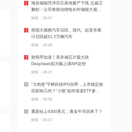
海辰储能菏泽百亿基地量产下线 总裁王
1
下周285.22亿元市值限售股解禁 陆家嘴
鹏程：公司将推动锂电长时储能大规模
解禁71.1亿元居首
交付
财闻
08-07
21:20
韩国大规模汽车召回，现代、起亚等累
2
中国再保险：何兴达董事任职资格获国
计召回超51.2万辆汽车
家金融监督管理总局核准
财闻
08-06
21:16
财闻早知道丨美存储芯片股大跌
3
海川智能：公司自动衡器产品没有应用
DeepSeek拟大幅上调API定价
于人形机器人或商业航天方向
财闻
08-07
21:14
“大肉签”宇树科技IPO在即，上市锚定效
4
南大光电：公司高纯磷烷产能为140吨/
应影响几何？“小散”如何借道ETF参
年，可用于制备磷化铟
与？
财闻
08-06
21:13
重新站上4300美元，黄金牛市回来了？
5
黑海无人机袭击致CPC石油装载量减少
财闻
08-07
五分之一