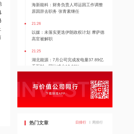
海新能科：财务负责人邓运因工作调整
池
原因辞去职务 张青素继任
电
仍
21:26
上
以媒：未落实更迭伊朗政权计划 摩萨德
高官被解职
商
21:25
湖北能源：7月公司完成发电量37.89亿
千瓦时，同比减少12.66%
21:24
北京：非京籍家庭购房社保个税缴纳年
限下调为一年
21:23
美国重要数据出炉，美联储年底前加息
概率仍超80%
热门文章
日排行
周排行
21:23