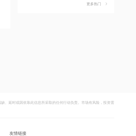
独家丨韩媒曝维信诺合肥产线良率仅三
6
21:12
更多热门
四成？公司回应：设备还在安装中，谈
范式智能：附属公司就服务器及配件订
何良率
财闻
08-07
立售后回租协议
美国计划对含多晶硅产品征收15%的关
7
21:11
税
近10日58家A股公司获海外机构走访，
财闻
08-06
东鹏饮料以36家机构调研居榜首
成功“逃顶”的两只翻倍基，宣布限购
8
21:10
财闻
4小时前
工业和信息化部新增配置P频段资源助
力应对极端天气
云南锗业4连板，磷化铟赛道活跃，多家
9
上市公司紧急澄清相关业务
21:09
财闻
08-07
国际油价上涨，7月全球食品价格指数创
三年多来新高
残缺、延时或因依靠此信息所采取的任何行动负责。市场有风险，投资需
财闻早知道丨美股道指创新高SpaceX跌
10
逾13% 宇树科技今日确定发行价
21:08
财闻
08-06
创力集团：高管郝龙拟减持公司股份不
超过9万股
友情链接