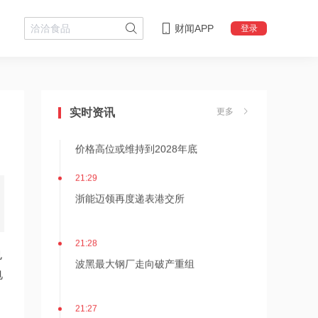
财闻APP
登录
21:36
内存价格高位或维持到2028年底！美股
三大指数高开，美光、博通、英特尔集
体上涨
21:31
实时资讯
更多
SK海力士计划再添两座芯片工厂，内存
价格高位或维持到2028年底
21:29
浙能迈领再度递表港交所
21:28
也
波黑最大钢厂走向破产重组
电
21:27