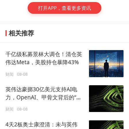
打开APP，查看更多资讯
相关推荐
千亿级私募景林大调仓！清仓英
伟达Meta，美股持仓暴降43%
财闻
08-08
英伟达豪掷30亿美元支持AI电
力，OpenAI、甲骨文背后的“卖
水人”曝光！
财闻
08-08
4天2板奥士康澄清：未与英伟