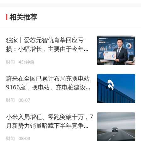
相关推荐
独家丨爱芯元智仇肖莘回应亏
损：小幅增长，主要由于今年有
多颗先进制程SoC流片
财闻
4分钟前
蔚来在全国已累计布局充换电站
9166座，换电站、充电桩建设位
居行业首位
财闻
08-07
小米入局增程、零跑突破十万，7
月新势力销量暗藏下半年竞争信
号
财闻
08-03