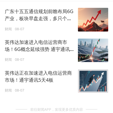
广东十五五通信规划前瞻布局6G
产业，板块早盘走强，多只个股
接连涨停
财闻
08-07
英伟达加速进入电信运营商市
场！6G概念延续强势 通宇通讯5
天4板
财闻
08-07
英伟达正在加速进入电信运营商
市场！通宇通讯5天4板
财闻
08-07
前往财闻APP，发现更多优质内容