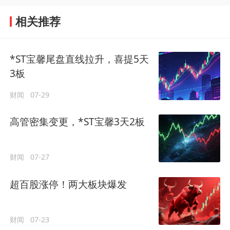
相关推荐
*ST宝馨尾盘直线拉升，喜提5天
3板
财闻
07-29
高管密集变更，*ST宝馨3天2板
财闻
07-27
超百股涨停！两大板块爆发
财闻
07-23