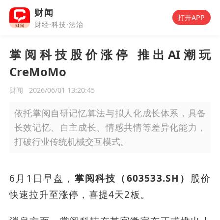
财闻
打开APP
财经·科技·法治
掌阅科技股价涨停 推出AI潮玩
CreMoMo
财闻
2026/06/01 13:20:45
依托掌阅自研记忆算法与拟人化成长体系，具备
长效记忆、自主成长、情感共情等差异化能力，
打破行业传统机械交互模式。
6月1日早盘，
掌阅科技（603533.SH）
股价
快速拉升至涨停，喜提4天2板。