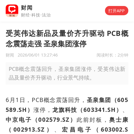
财闻
打开APP
财经·科技·法治
受英伟达新品及量价齐升驱动 PCB概
念震荡走强 圣泉集团涨停
财闻
2026/06/01 13:27:46
阅读时长：
2分钟
PCB概念震荡回升，圣泉集团涨停，受英伟达新
品及量价齐升驱动，行业景气持续。
6月1日，PCB概念震荡回升，
圣泉集团（605
589.SH）
涨停，
龙旗科技（603341.SH）
、
中京电子（002579.SZ）
此前封板，
奥士康
（002913.SZ）
、
宏昌电子（603002.S