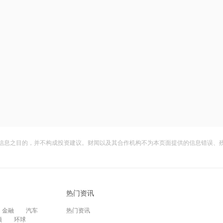
信息之目的，并不构成投资建议。财闻以及其合作机构不为本页面提供的信息错误、
热门资讯
金融
汽车
热门资讯
频
环球