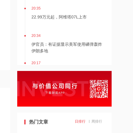
20:35
22.99万元起，阿维塔07L上市
20:34
伊官员：有证据显示美军使用磷弹轰炸
伊朗多地
20:17
伊朗接近与阿曼达成管理海峡协议
20:17
伯克希尔哈撒韦：2026年Q2归属于股
东净利润256.67亿美元
19:43
热门文章
日排行
周排行
美国法院紧急叫停药明康德被列入军方
清单