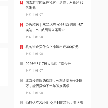
国泰君安国际拟私有化退市，对价约75
1
亿港元
19:42
阿联酋称该国一船只在霍尔木兹海峡遭
财闻
08-07
袭
公告精选 | 寒武纪营收净利双翻倍 *ST
2
实达、*ST航图遭立案调查
19:41
泽连斯基：美国将每月向乌克兰提供“爱
财闻
08-08
国者”拦截导弹
机构资金买什么？净流出近300亿元
3
19:41
财闻
08-08
2026年度总票房破240亿
2026年8月7日人民币汇率公告
4
财闻
08-07
18:28
北京楼市限购松绑，公积金提额至340
5
伊朗革命卫队：重开海峡需美国接受伊
万，能否撬动下半年置换需求
朗条件
财闻
08-08
18:20
纳斯达克23小时交易制度获批，亚太资
6
张雪机车：成立小车手培育专项基金，