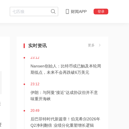
财闻APP
登录
23:16
狂增7倍！SK海力士拟推出约710亿美元
股东回报方案，HBM4出货引爆AI红利
实时资讯
更多
23:12
Nansen创始人：比特币或已触及本轮周
期低点，未来不会再跌破6万美元
23:12
伊朗：与阿曼“接近”达成协议但并不意
味重开海峡
关
20:49
后巴菲特时代新篇章！伯克希尔2026年
Q2净利翻倍 业绩分化重塑增长逻辑
资