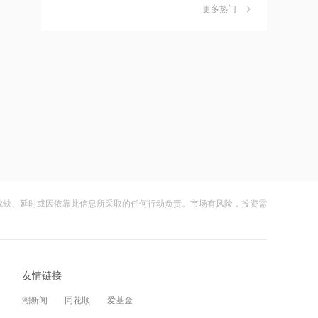
金迎时差红利，散户福音还是量化镰刀
每年捐赠100万元
更多热门
的狂欢？
财闻
08-08
18:19
中钨高新：股票连续三日涨幅偏离值超
7
上交所终止审核2笔债券项目，金额合计
20% 不存在应披露未披露事项
30亿元
财闻
08-06
18:18
比亚迪：公司2026年半年度报告预约披
8
星光股份中标龙星控股总部泛光工程项
露时间为8月29日
目
财闻
08-05
18:17
8月电子布价格大涨！玻纤概念震荡走强
9
霍尔木兹海峡关闭致伊拉克石油出口骤
国际复材涨超10%
降75%
残缺、延时或因依靠此信息所采取的任何行动负责。市场有风险，投资需
财闻
08-05
17:51
从模型到应用，从投入到变现——AI办
10
日本福岛第一核电站附属建筑发生火警
公开启商业正循环
友情链接
财闻
08-07
17:48
潮新闻
同花顺
爱基金
金科股份与重庆通用人工智能研究院达