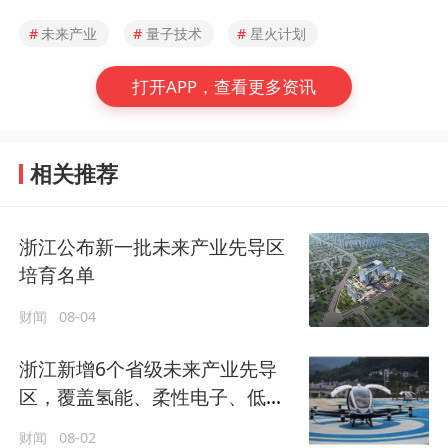
#
未来产业
#
量子技术
#
星火计划
打开APP，查看更多资讯
相关推荐
浙江公布新一批未来产业先导区
培育名单
财闻
08-04
浙江新增6个省级未来产业先导
区，覆盖氢能、柔性电子、低空
经济等赛道
财闻
08-02