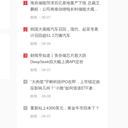
14:08
海辰储能菏泽百亿基地量产下线 总裁王
1
中信聚信落子南京
鹏程：公司将推动锂电长时储能大规模
交付
财闻
08-07
14:07
韩国大规模汽车召回，现代、起亚等累
2
德适-B半年报亮眼：AI 收入翻倍 完成AI
计召回超51.2万辆汽车
医疗平台升级
财闻
08-06
14:04
财闻早知道丨美存储芯片股大跌
3
千亿级私募景林大调仓！清仓英伟达
DeepSeek拟大幅上调API定价
Meta，美股持仓暴降43%
财闻
08-07
14:00
“大肉签”宇树科技IPO在即，上市锚定效
4
河南省“三支一扶”启动重考
应影响几何？“小散”如何借道ETF参
与？
财闻
08-06
13:50
重新站上4300美元，黄金牛市回来了？
5
湖北首家宇树科技产业学院成立
财闻
08-07