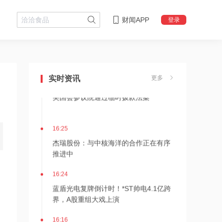
财闻APP
登录
17:03
江波龙：完成37亿元定增事项 发行价格
为560元/股
实时资讯
更多
16:29
美国会参议院通过临时拨款法案
16:25
杰瑞股份：与中核海洋的合作正在有序
推进中
16:24
蓝盾光电复牌倒计时！*ST帅电4.1亿跨
界，A股重组大戏上演
16:16