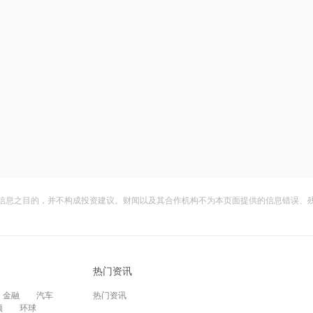
信息之目的，并不构成投资建议。财闻以及其合作机构不为本页面提供的信息错误、
热门资讯
金融
汽车
热门资讯
频
环球