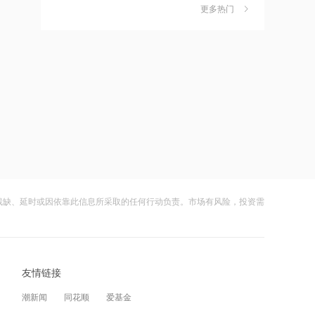
独家丨韩媒曝维信诺合肥产线良率仅三
6
13:49
更多热门
四成？公司回应：设备还在安装中，谈
摩根大通：第二季度美国和欧洲地区均
何良率
财闻
08-07
出现EPS超预期情况
美国计划对含多晶硅产品征收15%的关
7
12:28
税
杭台高铁温玉段开通运营
财闻
08-06
成功“逃顶”的两只翻倍基，宣布限购
8
12:27
财闻
08-07
贝森特称霍尔木兹海峡将逐步失去战略
重要性
云南锗业4连板，磷化铟赛道活跃，多家
9
上市公司紧急澄清相关业务
残缺、延时或因依靠此信息所采取的任何行动负责。市场有风险，投资需
12:26
财闻
08-07
金饰克价重返1300元！国际金价大涨，
机构：本轮底部已现，后市看涨
财闻早知道丨美股道指创新高SpaceX跌
10
逾13% 宇树科技今日确定发行价
12:23
友情链接
财闻
08-06
2026年8月票房破15亿
潮新闻
同花顺
爱基金