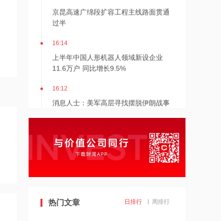
京昆高速广绵段扩容工程主线路面贯通
过半
16:14
上半年中国人形机器人领域新设企业
11.6万户 同比增长9.5%
16:12
消息人士：美军高层寻找摆脱伊朗战事
的途径
16:11
日本2027财年防卫预算申请额创新高
16:10
阳光电源：FCC政策主要限制新产品认
证 不影响已获认证产品的销售
热门文章
日排行
周排行