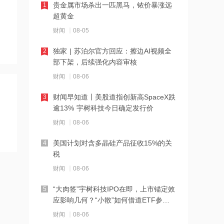
贵金属市场杀出一匹黑马，铱价暴涨远
1
超黄金
21:07
财闻
08-05
岱勒新材：实控人段志明完成减持
独家 | 苏泊尔官方回应：擦边AI视频全
2
部下架，后续强化内容审核
21:02
财闻
08-06
美三大股指期货齐拉升！存储、光通信
盘前普涨，交易员下调美联储年内加息
财闻早知道丨美股道指创新高SpaceX跌
3
押注
逾13% 宇树科技今日确定发行价
20:59
财闻
08-06
倍轻松：财务总监夏小梅因个人原因提
出辞职 张纯利继任
美国计划对含多晶硅产品征收15%的关
4
税
20:57
财闻
08-06
蓝盾光电：拟购买岚创科技控股权 股票
复牌
“大肉签”宇树科技IPO在即，上市锚定效
5
应影响几何？“小散”如何借道ETF参
20:57
与？
财闻
08-06
铜冠铜箔：公司股价短期波幅较大已明