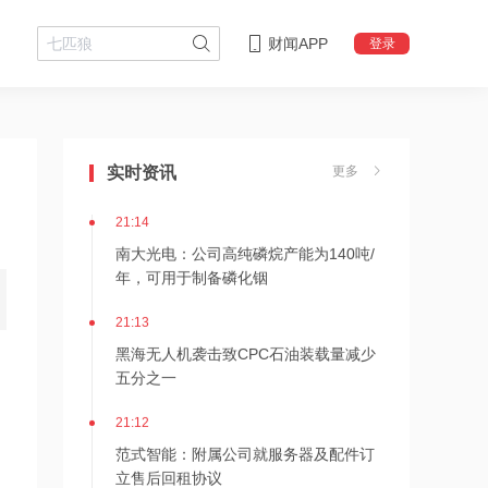
财闻APP
登录
21:16
海川智能：公司自动衡器产品没有应用
于人形机器人或商业航天方向
实时资讯
更多
21:14
南大光电：公司高纯磷烷产能为140吨/
年，可用于制备磷化铟
21:13
黑海无人机袭击致CPC石油装载量减少
五分之一
21:12
范式智能：附属公司就服务器及配件订
立售后回租协议