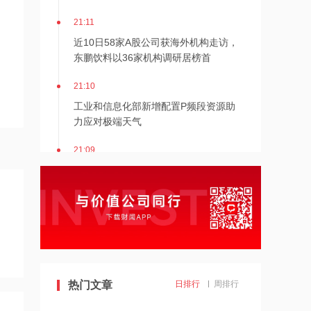
21:11
近10日58家A股公司获海外机构走访，
东鹏饮料以36家机构调研居榜首
21:10
工业和信息化部新增配置P频段资源助
力应对极端天气
21:09
国际油价上涨，7月全球食品价格指数创
三年多来新高
21:08
创力集团：高管郝龙拟减持公司股份不
超过9万股
21:08
热门文章
日排行
周排行
上海电气与上海国投共商具身智能产业
应用高地建设