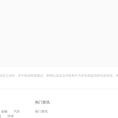
信息之目的，并不构成投资建议。财闻以及其合作机构不为本页面提供的信息错误、
热门资讯
金融
汽车
热门资讯
频
环球