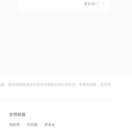
显偏离市场走势，Q1净利同比飙涨超21
更多热门
茉莉奶白陷降薪罗生门，当事人称：公
6
倍
司从未和员工进行协商
20:53
财闻
08-06
4天2板奥士康澄清：未与英伟达、谷歌
开展订单合作，与AMD业务合作处产品
社保调仓路径曝光：减持6股、新进2
7
送样阶段
股、加仓2股
20:53
财闻
08-06
8月7日全国用电负荷入夏以来第四次创
历史新高
海昌海洋公园再迎百亿大佬，资本为何
8
扎堆亏损主题乐园？
20:53
财闻
08-06
麦肯锡报告：奢侈品价值逻辑变了，老
铺黄金获得竞争优势
残缺、延时或因依靠此信息所采取的任何行动负责。市场有风险，投资需
大涨152%！哈啰、美团单车“好伙伴”登
9
陆A股
20:53
财闻
08-06
4天2板奥士康：公司未与英伟达、谷歌
开展订单合作 与AMD的业务合作尚未形
友情链接
妖股出笼！爱丽家居一字涨停，达成10
10
成规模化收入
连板
20:48
潮新闻
同花顺
爱基金
财闻
08-06
美国非农数据疲软，美联储今年加息预