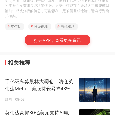
免责声明：财闻致力于提供真实、准确的信息，但不构成任何形式
的实质性投资建议或决策依据。文章中可能存在涉及人工智能模型
辅助生成或分析的信息，可能存在一定的偏差或遗漏，请自行判断
并核实。
#
英伟达
#
卧龙电驱
#
电机板块
打开APP，查看更多资讯
相关推荐
千亿级私募景林大调仓！清仓英
伟达Meta，美股持仓暴降43%
财闻
08-08
英伟达豪掷30亿美元支持AI电