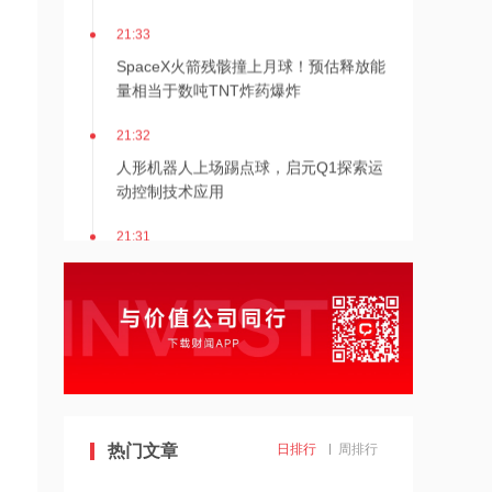
21:33
SpaceX火箭残骸撞上月球！预估释放能
量相当于数吨TNT炸药爆炸
21:32
I
人形机器人上场踢点球，启元Q1探索运
动控制技术应用
21:31
Mirendil与谷歌云签订超1亿美元合同，
以扩展自改进AI
21:30
依顿电子：拟与一元航天共同组建印制
电路板产业生态股权投资基金
21:29
热门文章
日排行
周排行
东吴证券国际首予海清智元“买入”评
级，目标价58.57港元