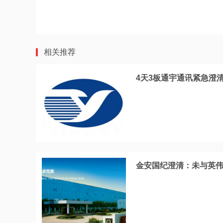
相关推荐
4天3板通宇通讯紧急澄
金安国纪澄清：未与英