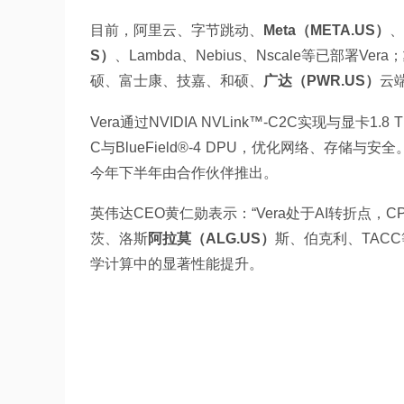
目前，阿里云、字节跳动、
Meta（META.US）
、
S）
、Lambda、Nebius、Nscale等已部署Vera；
硕、富士康、技嘉、和硕、
广达（PWR.US）
云
Vera通过NVIDIA NVLink™-C2C实现与显卡1.8 
C与BlueField®-4 DPU，优化网络、存
今年下半年由合作伙伴推出。
英伟达CEO黄仁勋表示：“Vera处于AI转折点，CP
茨、洛斯
阿拉莫（ALG.US）
斯、伯克利、TAC
学计算中的显著性能提升。