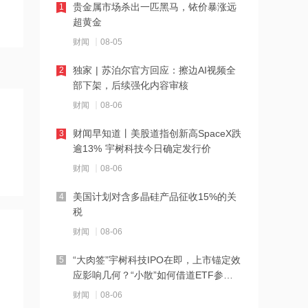
贵金属市场杀出一匹黑马，铱价暴涨远
1
超黄金
21:27
财闻
08-05
西部数据、闪迪、SK海力士盘前集体暴
跌！花旗、杰富瑞同日下调闪迪目标价
独家 | 苏泊尔官方回应：擦边AI视频全
2
部下架，后续强化内容审核
21:23
财闻
08-06
北证龙虎榜丨5股上榜，森合高科龙虎榜
净买入4653.21万元
财闻早知道丨美股道指创新高SpaceX跌
3
逾13% 宇树科技今日确定发行价
21:18
财闻
08-06
台风“白海豚”逼近华东沿海 多部门会商
部署防汛防台风工作
美国计划对含多晶硅产品征收15%的关
4
税
21:17
财闻
08-06
摩根大通增持安井食品约4.91万股 每股
作价约72.97港元
“大肉签”宇树科技IPO在即，上市锚定效
5
应影响几何？“小散”如何借道ETF参
21:16
与？
财闻
08-06
摩根大通增持天岳先进27.46万股 每股