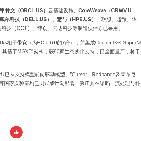
甲骨文（ORCL.US）
云基础设施、
CoreWeave（CRWV.U
戴尔科技（DELL.US）
、
慧与（HPE.US）
、联想、超微、华
端科技（QCT）、纬创、云达科技等制造伙伴亦已采用。
TB/s相干带宽（为PCIe 6.0的7倍），并集成ConnectX® SuperN
储与安全。其基于MGX™架构，获80家生态伙伴支持，已全面量产，将于
U已从支持模型转向驱动模型。”Cursor、Redpanda及莱布尼
C等国家实验室均已测试或计划部署，验证其在编码、流处理与科