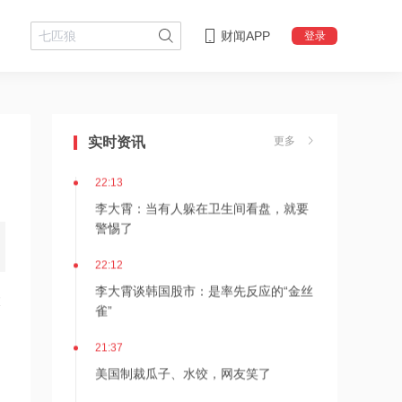
财闻APP
登录
22:18
李大霄：华尔街收割韩国市场痕迹明显
实时资讯
更多
22:13
李大霄：当有人躲在卫生间看盘，就要
警惕了
22:12
李大霄谈韩国股市：是率先反应的“金丝
大
雀”
21:37
美国制裁瓜子、水饺，网友笑了