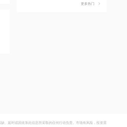
作价约57.71港元
更多热门
茉莉奶白陷降薪罗生门，当事人称：公
6
司从未和员工进行协商
21:15
财闻
08-06
摩根大通减持中兴通讯约742.81万股 每
股作价约24.83港元
社保调仓路径曝光：减持6股、新进2
7
股、加仓2股
21:12
财闻
08-06
摩根大通减持华勤技术20.89万股 每股
作价约64.68港元
海昌海洋公园再迎百亿大佬，资本为何
8
扎堆亏损主题乐园？
21:12
财闻
08-06
兆易创新GD32 MCU再添新品，
以“芯”技术加速具身智能跃迁
大涨152%！哈啰、美团单车“好伙伴”登
9
陆A股
21:10
财闻
08-06
迪信通拟提名许丽萍及刘亮为执行董事
候选人
妖股出笼！爱丽家居一字涨停，达成10
10
连板
21:07
残缺、延时或因依靠此信息所采取的任何行动负责。市场有风险，投资需
财闻
08-06
国内商品期货开盘原油涨超2%，以军称